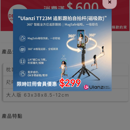
×
產品介紹
枕套:冰柔天絲
尺吋長x闊x高：
大人版 63x38x8.5-12cm
產品特點