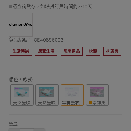
請查詢貨存，如缺貨訂貨時間約7-10天
貨品編號： OE40896003
生活時尚
居家生活
睡房用品
枕頭
枕頭套
顏色 / 款式:
天然無味
天然無味
寧神薰衣
寧神薰
專用枕套
枕頭
草專用枕
衣草枕頭
套
數量