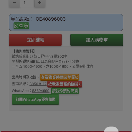
貨品編號： OE40896003
查貨
立即結帳
加入購物車
【陳列室資料】
觀塘成業街27號日昇中心3樓302室
＊鄰近觀塘站B1出口馬會轉左直行3-4分鐘
一至五 1000-1900、六1000-1600、公眾假期休息
營業時間及地圖：
查看營業時間及地圖
查詢熱線：
3956 8117
按我電話預約睇貨
WhatsApp：
53694990
按我
預約睇貨
訂閱WhatsApp優惠頻道