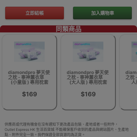
立即結帳
加入購物車
同類商品
diamondpro 夢天使
diamondpro 夢天使
dia
之枕 - 寧神薰衣草
之枕 - 寧神薰衣草
之枕 
(小童版 ) 專用枕套
(大人版 ) 專用枕套
人
$169
$169
供應商或代理有機會在沒有通知下更改產品包裝、產地或者一些附件，
Outlet Express HK 生活百貨城 不能確保客戶收到的產品與網站圖片、生產地
點、附件完全一致。我們保證全部貨源均為正貨。