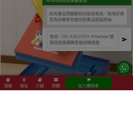
×
WhatsApp向客服查詢
如有產品問題歡迎向我地查詢，我地好樂
意為你解答有關你對產品既疑問😀
頂部
地址
介紹
同類
加入購物車