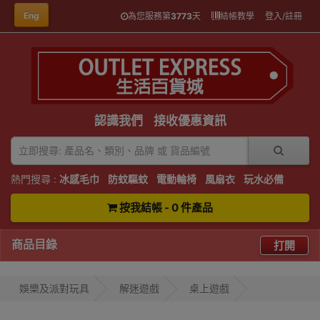
Eng
為您服務第
3773
天
結帳教學
登入/註冊
認識我們
接收優惠資訊
熱門搜尋 :
冰感毛巾
防蚊驅蚊
電動輪椅
風扇衣
玩水必備
按我結帳 - 0 件產品
商品目錄
打開
娛樂及派對玩具
解迷遊戲
桌上遊戲