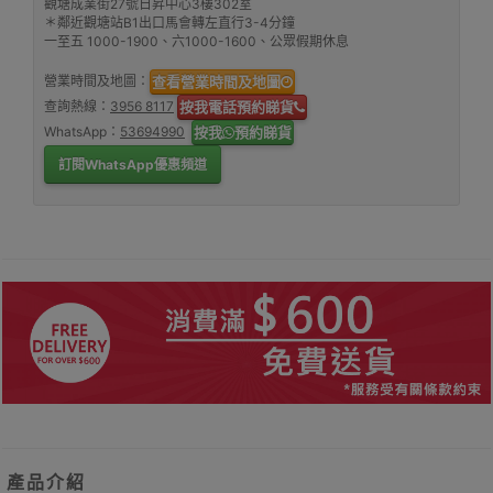
觀塘成業街27號日昇中心3樓302室
＊鄰近觀塘站B1出口馬會轉左直行3-4分鐘
一至五 1000-1900、六1000-1600、公眾假期休息
營業時間及地圖：
查看營業時間及地圖
查詢熱線：
3956 8117
按我電話預約睇貨
WhatsApp：
53694990
按我
預約睇貨
訂閱WhatsApp優惠頻道
產品介紹