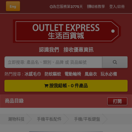
Eng
為您服務第
3775
天
結帳教學
登入/註冊
認識我們
接收優惠資訊
熱門搜尋 :
冰感毛巾
防蚊驅蚊
電動輪椅
風扇衣
玩水必備
按我結帳 - 0 件產品
商品目錄
打開
潮物科技
手機平板配件
手機/平板鍵盤