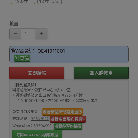
12.9寸
13寸 Ipad
Pro 13
(2024/2025)
數量
貨品編號： OE41911001
查貨
立即結帳
加入購物車
【陳列室資料】
觀塘成業街27號日昇中心3樓302室
＊鄰近觀塘站B1出口馬會轉左直行3-4分鐘
一至五 1000-1900、六1000-1600、公眾假期休息
營業時間及地圖：
查看營業時間及地圖
查詢熱線：
3956 8117
按我電話預約睇貨
WhatsApp：
53694990
按我
預約睇貨
訂閱WhatsApp優惠頻道