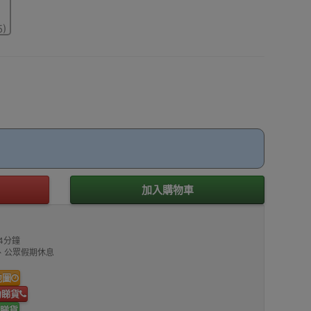
5)
加入購物車
4分鐘
00、公眾假期休息
地圖
約睇貨
睇貨