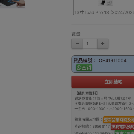
13寸 Ipad Pro 13 (2024/202
數量
貨品編號： OE41911004
查貨
立即結帳
【陳列室資料】
觀塘成業街27號日昇中心3樓302室
＊鄰近觀塘站B1出口馬會轉左直行3-
一至五 1000-1900、六1000-16
營業時間及地圖：
查看營業時間及
查詢熱線：
3956 8117
按我電話預
WhatsApp：
53694990
按我
預約