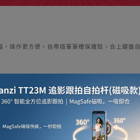
作電腦，操作更方便。自帶插筆筆槽保護殼，合上鍵盤自
套