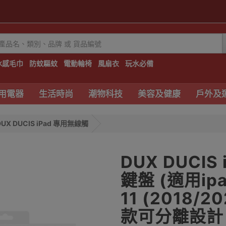
冰感毛巾
防蚊驅蚊
電動輪椅
風扇衣
玩水必備
用電器
生活時尚
潮物科技
美容及健康
戶外及
DUX DUCIS iPad 專用無線觸
DUX DUCI
鍵盤 (適用ipad 
11 (2018/2
款可分離設計