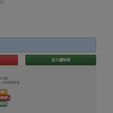
5)
加入購物車
4分鐘
00、公眾假期休息
地圖
約睇貨
睇貨