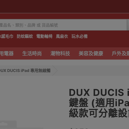
冰感毛巾
防蚊驅蚊
電動輪椅
風扇衣
玩水必備
用電器
生活時尚
潮物科技
美容及健康
戶外及
DUX DUCIS iPad 專用無線觸
DUX DUCI
鍵盤 (適用iPad
級款可分離設