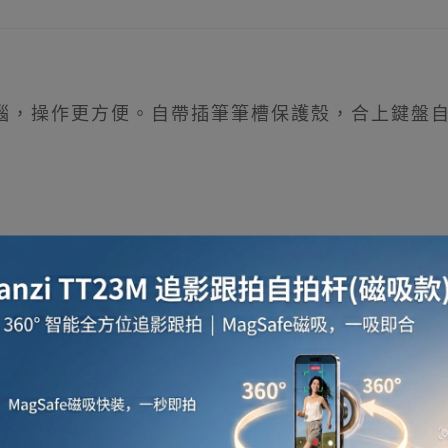
作電腦，操作更方便。自帶插筆筆槽保護殼，合上鍵盤自
套