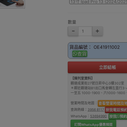
13寸 Ipad Pro 13 (2024/202
數量
貨品編號： OE41911002
查貨
立即結帳
【陳列室資料】
觀塘成業街27號日昇中心3樓302室
＊鄰近觀塘站B1出口馬會轉左直行3-
一至五 1000-1900、六1000-16
營業時間及地圖：
查看營業時間及
查詢熱線：
3956 8117
按我電話預
WhatsApp：
53694990
按我
預約
訂閱WhatsApp優惠頻道