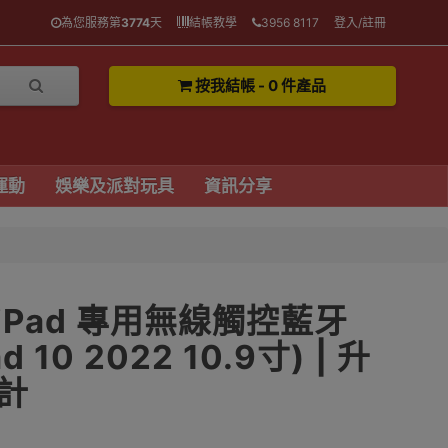
為您服務第
3774
天
結帳教學
3956 8117
登入/註冊
按我結帳 - 0 件產品
運動
娛樂及派對玩具
資訊分享
S iPad 專用無線觸控藍牙
 10 2022 10.9寸) | 升
計