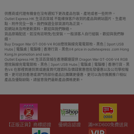
供應商或代理有機會在沒有通知下更改產品包裝、產地或者一些附件，
Outlet Express HK 生活百貨城 不能確保客戶收到的產品與網站圖片、生產地
點、附件完全一致。我們保證全部貨源均為正貨。
如網站未及時更新資料，歡迎與我們聯絡。
貨品原箱配送，如沒有註明免/包安裝，一般須客人自行組裝，歡迎與我們聯
絡。
Buy Dragon War GT-006-V4 RGB燈效無線充電電競枱 - 黑色 | 3port USB
Hubs | 電腦桌 | 電腦檯 | 香港行貨 - 黑色V4 price in outletexpress .com Hong
Kong.In promotion and sale.
Outlet Express HK 生活百貨城在香港觀塘提供 Dragon War GT-006-V4 RGB
燈效無線充電電競枱 - 黑色 | 3port USB Hubs | 電腦桌 | 電腦檯 | 香港行貨 - 黑
色V4 在那裡買邊到買或邊度買代理資料及價錢實惠借批發優惠以及公司學校報
價，更可送到香港或澳門而部份產品比團購更優惠，更可以為你推薦推介相似
產品及優點缺點，請留意我們最新產品價格更新。
【正版正貨】商標認證
優網店認證
滿HKD600免費送貨