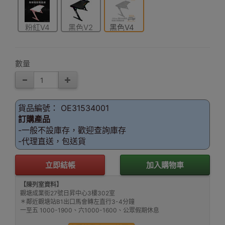
粉紅V4
黑色V2
黑色V4
數量
貨品編號： OE31534001
訂購產品
-一般不設庫存，歡迎查詢庫存
-代理直送，包送貨
立即結帳
加入購物車
【陳列室資料】
觀塘成業街27號日昇中心3樓302室
＊鄰近觀塘站B1出口馬會轉左直行3-4分鐘
一至五 1000-1900、六1000-1600、公眾假期休息