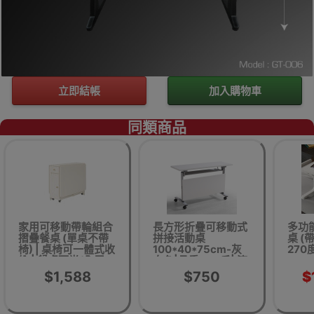
立即結帳
加入購物車
同類商品
家用可移動帶輪組合
長方形折疊可移動式
多功
摺疊餐桌 (單桌不帶
拼接活動桌
桌 (
椅) | 桌椅可一體式收
100*40*75cm-灰
270
納 | 餐桌可半/全展 -
白色|承重500斤| 滾
白色
輪可360°移動
$1,588
$750
$