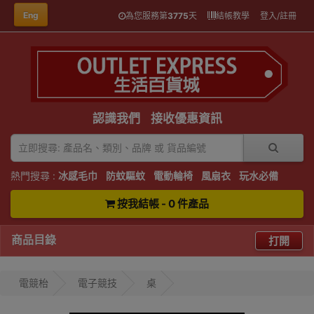
Eng
為您服務第
3775
天
結帳教學
登入/註冊
認識我們
接收優惠資訊
熱門搜尋 :
冰感毛巾
防蚊驅蚊
電動輪椅
風扇衣
玩水必備
按我結帳 - 0 件產品
商品目錄
打開
電競枱
電子競技
桌