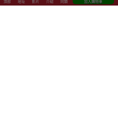
商店資訊
頂部
地址
影片
介紹
同類
加入購物車
聯絡我們
關於我們
索取報價 公司、學校或機構採購
以公司採購卡(P卡)付款
歡迎成為Outlet Express HK供應商
其他資訊
下單須知
隱私權及條款聲明
保養條款及更換政策
除舊服務條款及細則
條款及細則
網站地圖