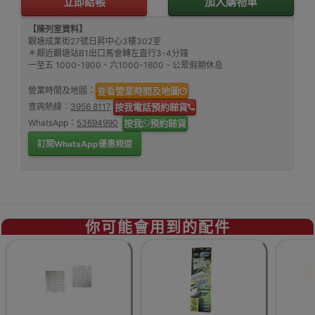
立即結帳
加入購物車
【陳列室資料】
觀塘成業街27號日昇中心3樓302室
＊鄰近觀塘站B1出口馬會轉左直行3-4分鐘
一至五 1000-1900、六1000-1600、公眾假期休息
營業時間及地圖：
查看營業時間及地圖
查詢熱線：
3956 8117
按我電話預約睇貨
WhatsApp：
53694990
按我
預約睇貨
訂閱WhatsApp優惠頻道
你可能會用到的配件