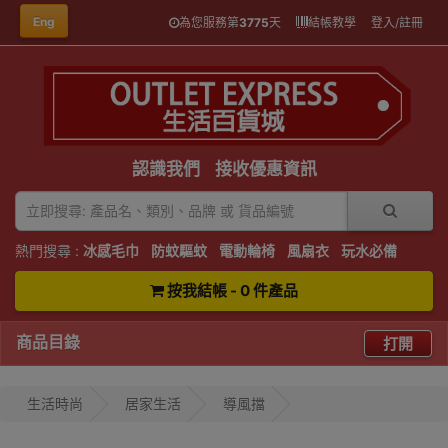
Eng
為您服務第
3775
天
結帳教學
登入/註冊
認識我們
接收優惠資訊
熱門搜尋 :
冰感毛巾
防蚊驅蚊
電動輪椅
風扇衣
玩水必備
按我結帳 - 0 件產品
商品目錄
打開
生活時尚
居家生活
導風擋