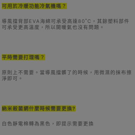
可用於冷暖功能冷氣機嗎？
導風擋背部EVA海綿可承受高達80˚C，其餘塑料部件
可承受更高溫度，所以開暖氣也沒有問題。
平時需要打理嗎？
原則上不需要。當導風擋髒了的時候，用微濕的抹布擦
淨即可。
納米殺菌網什麼時候需要更換?
白色靜電棉轉為黑色，即提示需要更換