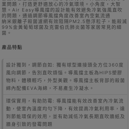
業問題，打造更舒適放心的冷氣環境。小角度，大智
慧。Air Easy導風擋的設計能有效避免冷氣強風直吹
的問題，通過調節導風擋角度改善室內空氣流通
納米銀離子殺菌濾網有效阻隔PM2.5懸浮粒子，能殺滅
99%金黃葡萄球菌及克雷伯氏肺炎菌等家居常見的細
菌。
產品特點
設計獨到，調節自如: 獨有球型連接頭全方位360度
風向調節，告別直吹煩惱。導風擋主板為HIPS塑膠
物料，體積輕巧，外型美觀。導風擋主板背部的殺菌
綿內配備EVA海綿，不易產生冷凝水。
環保實用，有助防霉: 導風擋能有效改善室內冷氣流
動，使室內溫度均勻下降，有效提高冷氣利用率，達
到節能環保的效用，並有助減低冷氣長期直吹牆紙及
牆身引致的發霉問題