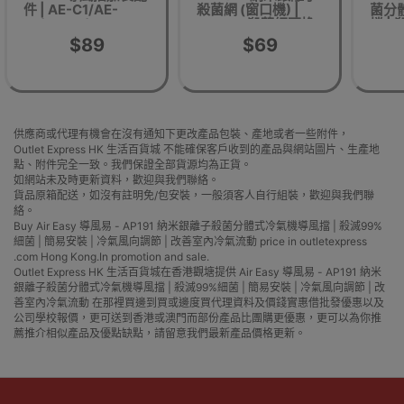
件 | AE-C1/AE-
殺菌網 (窗口機) |
菌分
S1/AE-F1/AE-
AP231殺菌網更換
擋 |
F2/AE-D1適用
簡易安
$89
$69
調節 
供應商或代理有機會在沒有通知下更改產品包裝、產地或者一些附件，
Outlet Express HK 生活百貨城 不能確保客戶收到的產品與網站圖片、生產地
點、附件完全一致。我們保證全部貨源均為正貨。
如網站未及時更新資料，歡迎與我們聯絡。
貨品原箱配送，如沒有註明免/包安裝，一般須客人自行組裝，歡迎與我們聯
絡。
Buy Air Easy 導風易 - AP191 納米銀離子殺菌分體式冷氣機導風擋 | 殺滅99%
細菌 | 簡易安裝 | 冷氣風向調節 | 改善室內冷氣流動 price in outletexpress
.com Hong Kong.In promotion and sale.
Outlet Express HK 生活百貨城在香港觀塘提供 Air Easy 導風易 - AP191 納米
銀離子殺菌分體式冷氣機導風擋 | 殺滅99%細菌 | 簡易安裝 | 冷氣風向調節 | 改
善室內冷氣流動 在那裡買邊到買或邊度買代理資料及價錢實惠借批發優惠以及
公司學校報價，更可送到香港或澳門而部份產品比團購更優惠，更可以為你推
薦推介相似產品及優點缺點，請留意我們最新產品價格更新。