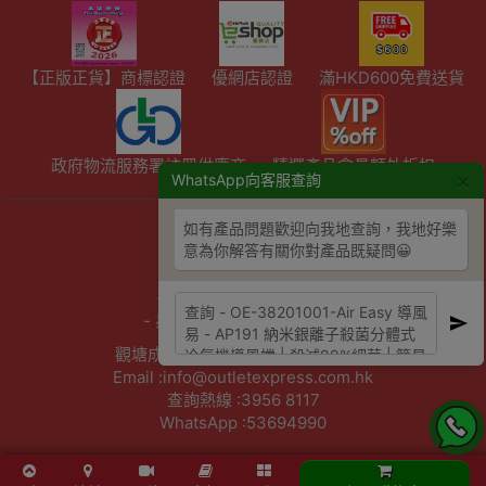
【正版正貨】商標認證
優網店認證
滿HKD600免費送貨
政府物流服務署註冊供應商
精選產品會員額外折扣
×
WhatsApp向客服查詢
如有產品問題歡迎向我地查詢，我地好樂
陳列室資料
意為你解答有關你對產品既疑問😀
- 星期六：10am - 4pm
- 周日及公眾假期：休息
- 星期一至五：10am - 7pm
觀塘成業街27號日昇中心3樓302室
Email :info@outletexpress.com.hk
查詢熱線 :3956 8117
WhatsApp :53694990