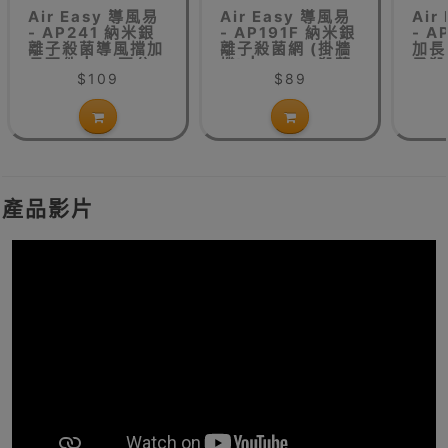
Air Easy 導風易
Air Easy 導風易
Air
- AP241 納米銀
- AP191F 納米銀
- A
離子殺菌導風擋加
離子殺菌網 (掛牆
加長
長配件 | >1匹分
機) | AP191殺菌
子殺
$109
$89
體機用 | 殺滅
網更換
AP
99%細菌 | 簡易
安裝
產品影片