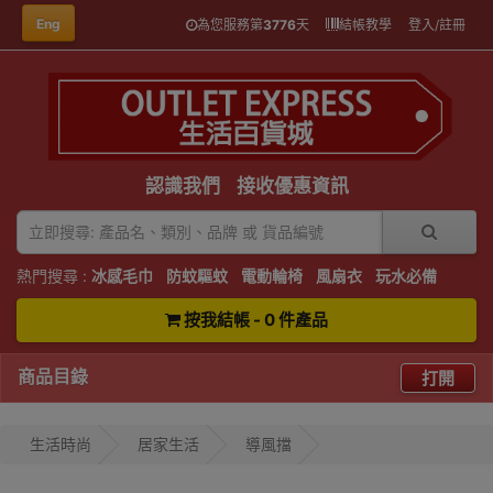
Eng
為您服務第
3776
天
結帳教學
登入/註冊
認識我們
接收優惠資訊
熱門搜尋 :
冰感毛巾
防蚊驅蚊
電動輪椅
風扇衣
玩水必備
按我結帳 - 0 件產品
商品目錄
打開
生活時尚
居家生活
導風擋