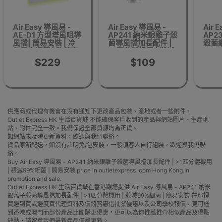
Air Easy 導風易 -
Air Easy 導風易 -
Air 
AE-D1 方型塔風咀導
AP241 納米銀離子殺
AP2
風擋| 簡易安裝 | 冷
菌導風擋加長配件 |
殺菌網
氣風向調節 | 改善室
>1匹分體機用 | 殺滅
AP
內冷氣流動
99%細菌 | 簡易安裝
$229
$109
供應商或代理有機會在沒有通知下更改產品包裝、產地或者一些附件，
Outlet Express HK 生活百貨城 不能確保客戶收到的產品與網站圖片、生產地
點、附件完全一致。我們保證全部貨源均為正貨。
如網站未及時更新資料，歡迎與我們聯絡。
貨品原箱配送，如沒有註明免/包安裝，一般須客人自行組裝，歡迎與我們聯
絡。
Buy Air Easy 導風易 - AP241 納米銀離子殺菌導風擋加長配件 | >1匹分體機用
| 殺滅99%細菌 | 簡易安裝 price in outletexpress .com Hong Kong.In
promotion and sale.
Outlet Express HK 生活百貨城在香港觀塘提供 Air Easy 導風易 - AP241 納米
銀離子殺菌導風擋加長配件 | >1匹分體機用 | 殺滅99%細菌 | 簡易安裝 在那裡
買邊到買或邊度買代理資料及價錢實惠借批發優惠以及公司學校報價，更可送
到香港或澳門而部份產品比團購更優惠，更可以為你推薦推介相似產品及優點
缺點，請留意我們最新產品價格更新。