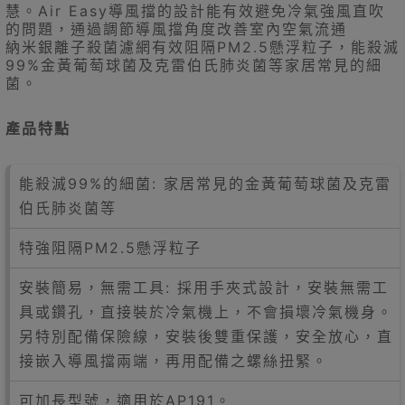
慧。Air Easy導風擋的設計能有效避免冷氣強風直吹
的問題，通過調節導風擋角度改善室內空氣流通
納米銀離子殺菌濾網有效阻隔PM2.5懸浮粒子，能殺滅
99%金黃葡萄球菌及克雷伯氏肺炎菌等家居常見的細
菌。
產品特點
能殺滅99%的細菌: 家居常見的金黃葡萄球菌及克雷
伯氏肺炎菌等
特強阻隔PM2.5懸浮粒子
安裝簡易，無需工具: 採用手夾式設計，安裝無需工
具或鑽孔，直接裝於冷氣機上，不會損壞冷氣機身。
另特別配備保險線，安裝後雙重保護，安全放心，直
接嵌入導風擋兩端，再用配備之螺絲扭緊。
可加長型號，適用於AP191。