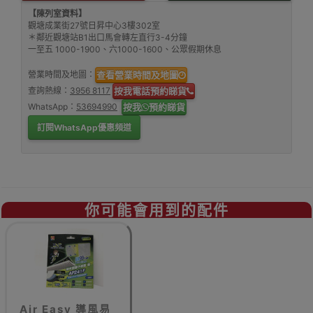
【陳列室資料】
觀塘成業街27號日昇中心3樓302室
＊鄰近觀塘站B1出口馬會轉左直行3-4分鐘
一至五 1000-1900、六1000-1600、公眾假期休息
營業時間及地圖：
查看營業時間及地圖
查詢熱線：
3956 8117
按我電話預約睇貨
WhatsApp：
53694990
按我
預約睇貨
訂閱WhatsApp優惠頻道
你可能會用到的配件
Air Easy 導風易