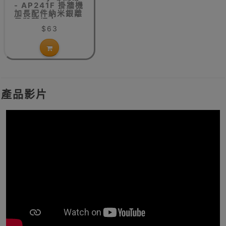
- AP241F 掛牆機
加長配件納米銀離
子殺菌網 |
$63
AP241殺菌網更
換
產品影片