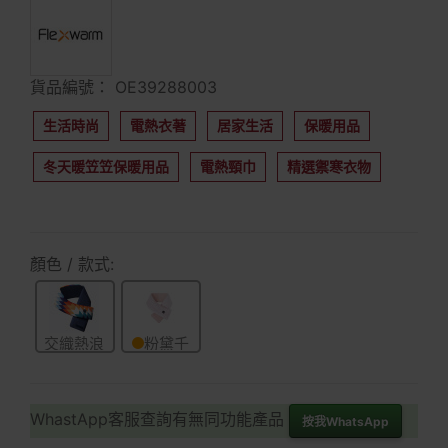
貨品編號： OE39288003
生活時尚
電熱衣著
居家生活
保暖用品
冬天暖笠笠保暖用品
電熱頸巾
精選禦寒衣物
顏色 / 款式:
交織熱浪
粉黛千
鳥
WhastApp客服查詢有無同功能產品
按我WhatsApp