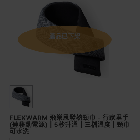
產品已下架
FLEXWARM 飛樂思發熱頸巾 - 行家里手
(連移動電源) | 5秒升溫 | 三檔溫度 | 頸巾
可水洗