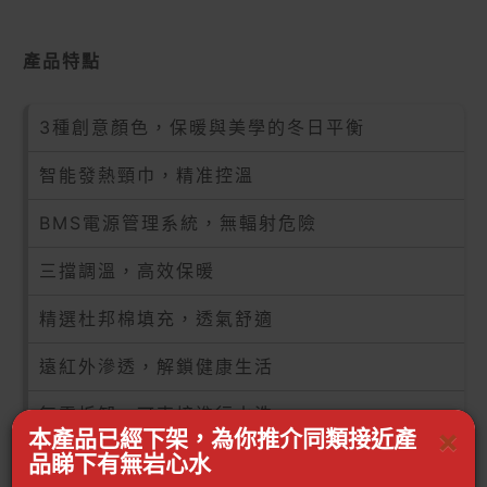
產品特點
3種創意顏色，保暖與美學的冬日平衡
智能發熱頸巾，精准控溫
BMS電源管理系統，無輻射危險
三擋調溫，高效保暖
精選杜邦棉填充，透氣舒適
遠紅外滲透，解鎖健康生活
無需拆卸，可直接進行水洗
×
本產品已經下架，為你推介同類接近產
品睇下有無岩心水