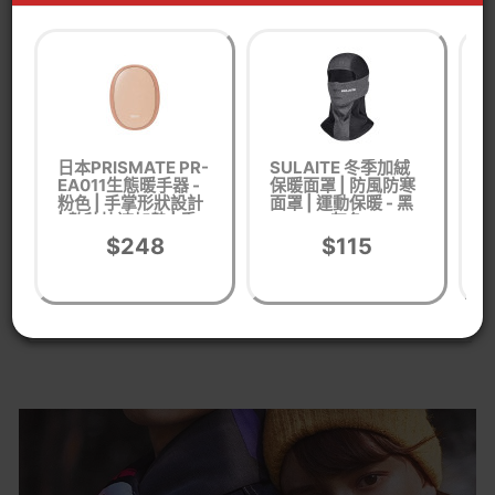
產品參數
尺寸：800*110mm
淨重：120g
日本PRISMATE PR-
SULAITE 冬季加絨
S
額定電壓：5V
EA011生態暖手器 -
保暖面罩 | 防風防寒
保
粉色 | 手掌形狀設計
面罩 | 運動保暖 - 黑
面
額定功率：4W
| 數秒快速加熱 | 香
灰色
港行貨
$248
$115
溫度設定：42℃/48℃/55℃
移動電源：5V/2A