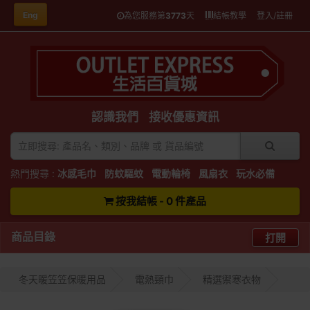
Eng
為您服務第
3773
天
結帳教學
登入/註冊
認識我們
接收優惠資訊
熱門搜尋 :
冰感毛巾
防蚊驅蚊
電動輪椅
風扇衣
玩水必備
按我結帳 - 0 件產品
商品目錄
打開
冬天暖笠笠保暖用品
電熱頸巾
精選禦寒衣物