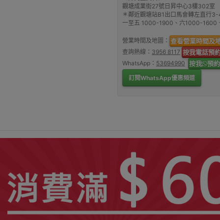
觀塘成業街27號日昇中心3樓302室
＊鄰近觀塘站B1出口馬會轉左直行3-
一至五 1000-1900、六1000-16
營業時間及地圖：
查看營業時間及
查詢熱線：
3956 8117
按我電話預
WhatsApp：
53694990
按我
預約
訂閱WhatsApp優惠頻道