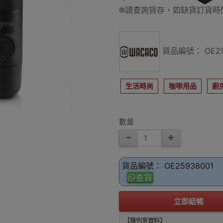
請查詢貨存，如缺貨訂貨時間
貨品編號： OE25
生活時尚
咖啡用品
廚
數量
貨品編號： OE25938001
查貨
立即結帳
【陳列室資料】