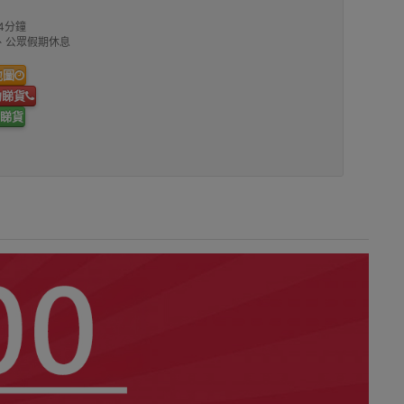
4分鐘
00、公眾假期休息
地圖
約睇貨
睇貨