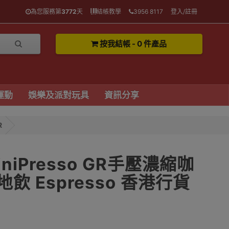
為您服務第
3772
天
結帳教學
3956 8117
登入/註冊
按我結帳 - 0 件產品
運動
娛樂及派對玩具
資訊分享
R
iniPresso GR手壓濃縮咖
地飲 Espresso 香港行貨