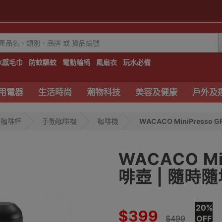
冰感毛巾
防蚊驅蚊
電動輪椅
風扇衣
玩水必備
用電器
生活時尚
潮物科技
美容及健康
戶外及
行咖啡杯
手動咖啡機
咖啡機
WACACO MiniPresso G
WACACO M
啡壺 | 隨時隨
20%
$399
$499
OFF