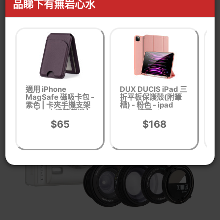
品睇下有無岩心水
適用 iPhone
DUX DUCIS iPad 三
L
MagSafe 磁吸卡包 -
折平板保護殼(附筆
紫色 | 卡夾手機支架
槽) - 粉色 - ipad
槽
二合一｜輕薄便攜 |
13in(適配Air 6
1
強力磁吸穩固
2024) | 智慧休眠/喚
2
$65
$168
醒功能 | 防刮保護 |
防
輕巧易攜帶 | 便利書
角
寫/觀賞支架