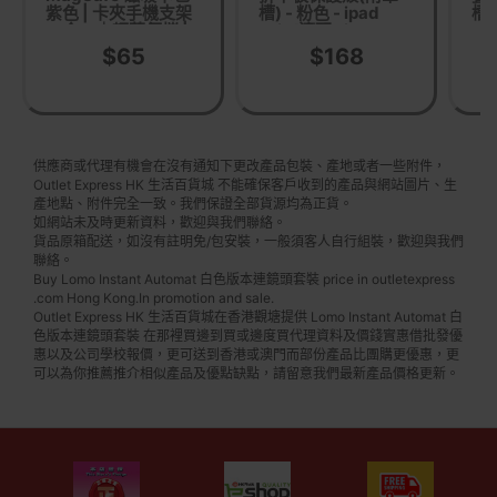
紫色 | 卡夾手機支架
槽) - 粉色 - ipad
槽)
二合一｜輕薄便攜 |
13in(適配Air 6
13
強力磁吸穩固
2024) | 智慧休眠/喚
20
$65
$168
醒功能 | 防刮保護 |
防
輕巧易攜帶 | 便利書
角
寫/觀賞支架
供應商或代理有機會在沒有通知下更改產品包裝、產地或者一些附件，
Outlet Express HK 生活百貨城 不能確保客戶收到的產品與網站圖片、生
產地點、附件完全一致。我們保證全部貨源均為正貨。
如網站未及時更新資料，歡迎與我們聯絡。
貨品原箱配送，如沒有註明免/包安裝，一般須客人自行組裝，歡迎與我們
聯絡。
Buy Lomo Instant Automat 白色版本連鏡頭套裝 price in outletexpress
.com Hong Kong.In promotion and sale.
Outlet Express HK 生活百貨城在香港觀塘提供 Lomo Instant Automat 白
色版本連鏡頭套裝 在那裡買邊到買或邊度買代理資料及價錢實惠借批發優
惠以及公司學校報價，更可送到香港或澳門而部份產品比團購更優惠，更
可以為你推薦推介相似產品及優點缺點，請留意我們最新產品價格更新。