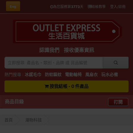
Eng
為您服務第
3773
天
結帳教學
登入/註冊
認識我們
接收優惠資訊
熱門搜尋 :
冰感毛巾
防蚊驅蚊
電動輪椅
風扇衣
玩水必備
按我結帳 - 0 件產品
商品目錄
打開
首頁
潮物科技