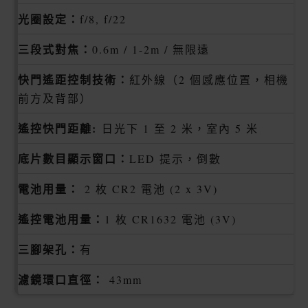
光圈設定：
f/8, f/22
三段式對焦：
0.6m / 1-2m / 無限遠
快門遙距控制技術：
紅外線（2 個感應位置，相機
前方及背部）
遙控快門距離:
日光下 1 至 2 米，室內 5 米
底片數目顯示窗口：
LED 提示，倒數
電池用量：
2 枚 CR2 電池 (2 x 3V)
遙控電池用量：
1 枚 CR1632 電池 (3V)
三腳架孔：
有
濾鏡環口直徑：
43mm