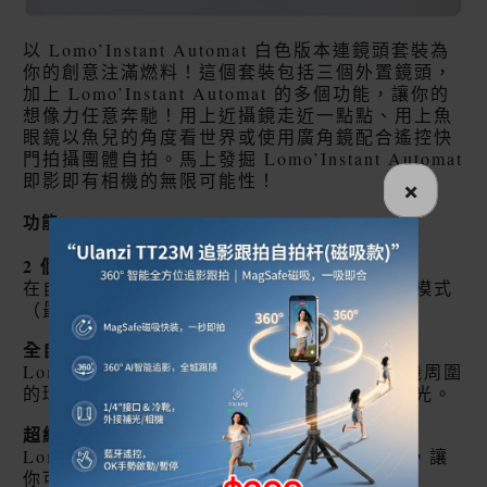
以 Lomo’Instant Automat 白色版本連鏡頭套裝為
你的創意注滿燃料！這個套裝包括三個外置鏡頭，
加上 Lomo’Instant Automat 的多個功能，讓你的
想像力任意奔馳！用上近攝鏡走近一點點、用上魚
眼鏡以魚兒的角度看世界或使用廣角鏡配合遙控快
門拍攝團體自拍。馬上發掘 Lomo’Instant Automat
即影即有相機的無限可能性！
×
功能
2 個拍攝模式
在自動模式下快速簡單拍攝或使用長時間曝光模式
（最多 30 秒）。
全自動快門
Lomo’Instant Automat 的快門速度是跟據相機周圍
的環境自動調整，令照片隨時隨地都可完美曝光。
超級簡易區域對焦
Lomo’instant Automat 的三段區域對焦系統 ，讓
你可在眨眼間完成對焦！