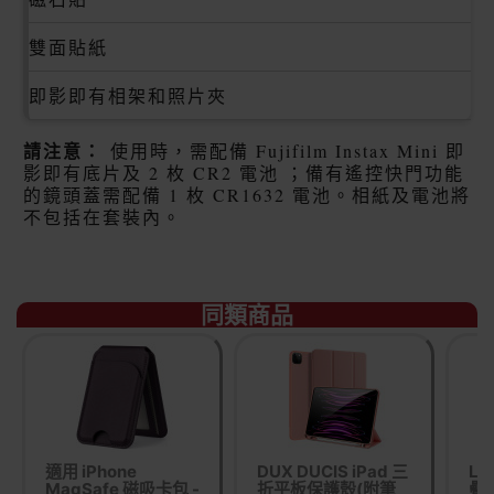
雙面貼紙
即影即有相架和照片夾
請注意：
使用時，需配備 Fujifilm Instax Mini 即
影即有底片及 2 枚 CR2 電池 ；備有遙控快門功能
的鏡頭蓋需配備 1 枚 CR1632 電池。相紙及電池將
不包括在套裝內。
同類商品
適用 iPhone
DUX DUCIS iPad 三
Lo
MagSafe 磁吸卡包 -
折平板保護殼(附筆
疊