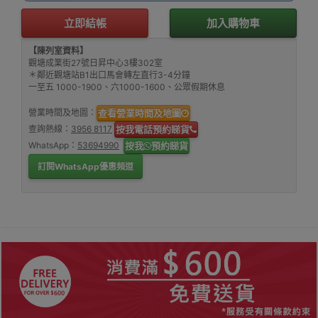
立即結帳
加入購物車
【陳列室資料】
觀塘成業街27號日昇中心3樓302室
＊鄰近觀塘站B1出口馬會轉左直行3-4分鐘
一至五 1000-1900、六1000-1600、公眾假期休息
營業時間及地圖：
查看營業時間及地圖
查詢熱線：
3956 8117
按我電話預約睇貨
WhatsApp：
53694990
按我
預約睇貨
訂閱WhatsApp優惠頻道