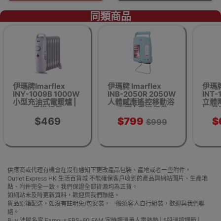
同類商品
伊瑪牌Imarflex
伊瑪牌 Imarflex
伊瑪牌 
INY-1009B 1000W
INB-2050R 2050W
INT-
小型充油式電暖爐 |
人體感應遙控移動浴
立體
香港行貨
室寶 | 香港行貨
| 2
$469
$799
$
$999
供應商或代理有機會在沒有通知下更改產品包裝、產地或者一些附件，
Outlet Express HK 生活百貨城 不能確保客戶收到的產品與網站圖片、生產地
點、附件完全一致。我們保證全部貨源均為正貨。
如網站未及時更新資料，歡迎與我們聯絡。
貨品原箱配送，如沒有註明免/包安裝，一般須客人自行組裝，歡迎與我們聯
絡。
Buy 法國名家 Famous FBS-60 FAM 定時調溫單人電熱墊 | 5段溫控調節 |