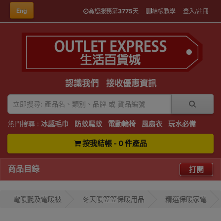
Eng
為您服務第
3775
天
結帳教學
登入/註冊
認識我們
接收優惠資訊
熱門搜尋 :
冰感毛巾
防蚊驅蚊
電動輪椅
風扇衣
玩水必備
按我結帳 - 0 件產品
商品目錄
打開
電暖氈及電暖被
冬天暖笠笠保暖用品
精選保暖家電