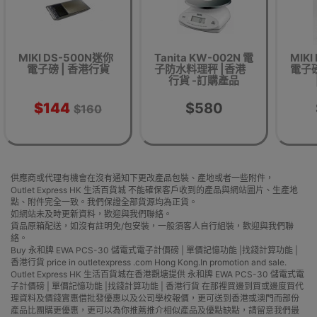
MIKI DS-500N迷你
Tanita KW-002N 電
MIK
電子磅 | 香港行貨
子防水料理秤 |香港
電子磅
行貨 -訂購產品
$144
$580
$160
供應商或代理有機會在沒有通知下更改產品包裝、產地或者一些附件，
Outlet Express HK 生活百貨城 不能確保客戶收到的產品與網站圖片、生產地
點、附件完全一致。我們保證全部貨源均為正貨。
如網站未及時更新資料，歡迎與我們聯絡。
貨品原箱配送，如沒有註明免/包安裝，一般須客人自行組裝，歡迎與我們聯
絡。
Buy 永和牌 EWA PCS-30 儲電式電子計價磅 | 單價記憶功能 |找錢計算功能 |
香港行貨 price in outletexpress .com Hong Kong.In promotion and sale.
Outlet Express HK 生活百貨城在香港觀塘提供 永和牌 EWA PCS-30 儲電式電
子計價磅 | 單價記憶功能 |找錢計算功能 | 香港行貨 在那裡買邊到買或邊度買代
理資料及價錢實惠借批發優惠以及公司學校報價，更可送到香港或澳門而部份
產品比團購更優惠，更可以為你推薦推介相似產品及優點缺點，請留意我們最