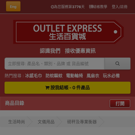
Eng
為您服務第
3776
天
結帳教學
登入/註冊
認識我們
接收優惠資訊
熱門搜尋 :
冰感毛巾
防蚊驅蚊
電動輪椅
風扇衣
玩水必備
按我結帳 - 0 件產品
商品目錄
打開
生活時尚
文儀用品
磅秤及專業衡器