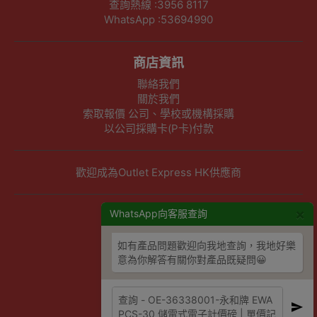
查詢熱線 :3956 8117
WhatsApp :53694990
商店資訊
聯絡我們
關於我們
索取報價 公司、學校或機構採購
以公司採購卡(P卡)付款
歡迎成為Outlet Express HK供應商
×
其他資訊
WhatsApp向客服查詢
下單須知
如有產品問題歡迎向我地查詢，我地好樂
隱私權及條款聲明
意為你解答有關你對產品既疑問😀
保養條款及更換政策
除舊服務條款及細則
條款及細則
網站地圖