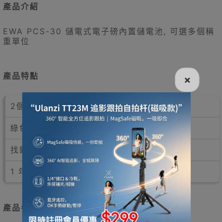
產品介紹
EWA PCS-30 儲電式電子磅內置儲電池, 可選多個稱
重單位
產品特點
×
2個單價記憶功能
綠色LCD背光
找錢計算功能
1 年保養
產品參數