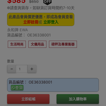
$585
$650
OFF
請查詢貨存，如缺貨訂貨時間約7-10天
此產品會員價更優惠，即成為會員查看
立即註冊
或
立即登入
永和牌 EWA
貨品編號： OE36338001
生活時尚
文儀用品
磅秤及專業衡器
數量
貨品編號： OE36338001
查貨
立即結帳
加入購物車