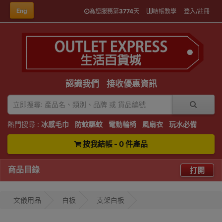
Eng
為您服務第
3774
天
結帳教學
登入/註冊
認識我們
接收優惠資訊
熱門搜尋 :
冰感毛巾
防蚊驅蚊
電動輪椅
風扇衣
玩水必備
按我結帳 - 0 件產品
商品目錄
打開
文儀用品
白板
支架白板