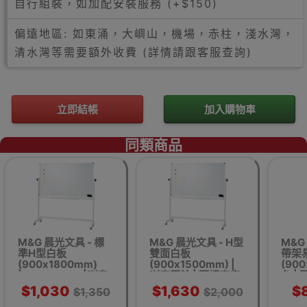
自行組裝，如加配安裝服務 (+$150)
偏遠地區: 如東涌，大嶼山，機場，赤柱，淺水灣，
清水灣等需要額外收費 (詳情請跟客服查詢)
立即結帳
加入購物車
同類商品
M&G 晨光文具 - 標
M&G 晨光文具 - H型
M&G
準H型白板
雙面白板
帶架
(900x1800mm)
(900x1500mm) |
(900
|ADBN-6407|剎車
剎車膠輪 | 可調高度
色 |
膠輪 | 可調高度 -
-
款 
$1,030
$1,630
$
$1,350
$2,000
900x1800mm【代
900x1500mm|ADB-