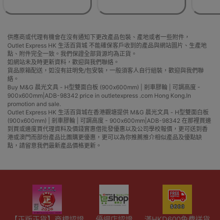
理直送】
98344【代理直送】
供應商或代理有機會在沒有通知下更改產品包裝、產地或者一些附件，
Outlet Express HK 生活百貨城 不能確保客戶收到的產品與網站圖片、生產地
點、附件完全一致。我們保證全部貨源均為正貨。
如網站未及時更新資料，歡迎與我們聯絡。
貨品原箱配送，如沒有註明免/包安裝，一般須客人自行組裝，歡迎與我們聯
絡。
Buy M&G 晨光文具 - H型雙面白板 (900x600mm) | 剎車膠輪 | 可調高度 -
900x600mm|ADB-98342 price in outletexpress .com Hong Kong.In
promotion and sale.
Outlet Express HK 生活百貨城在香港觀塘提供 M&G 晨光文具 - H型雙面白板
(900x600mm) | 剎車膠輪 | 可調高度 - 900x600mm|ADB-98342 在那裡買邊
到買或邊度買代理資料及價錢實惠借批發優惠以及公司學校報價，更可送到香
港或澳門而部份產品比團購更優惠，更可以為你推薦推介相似產品及優點缺
點，請留意我們最新產品價格更新。
【正版正貨】商標認證
優網店認證
滿HKD600免費送貨