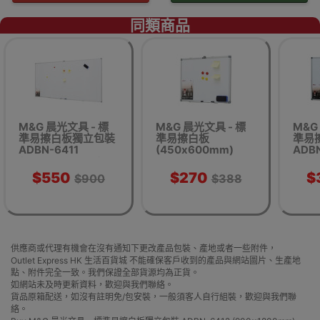
同類商品
M&G 晨光文具 - 標
M&G 晨光文具 - 標
M&G
準易擦白板獨立包裝
準易擦白板
準易
ADBN-6411
(450x600mm)
ADB
(900x1500mm) -
ADB-98353
(6
900x1500mm
$550
$270
$
$900
$388
供應商或代理有機會在沒有通知下更改產品包裝、產地或者一些附件，
Outlet Express HK 生活百貨城 不能確保客戶收到的產品與網站圖片、生產地
點、附件完全一致。我們保證全部貨源均為正貨。
如網站未及時更新資料，歡迎與我們聯絡。
貨品原箱配送，如沒有註明免/包安裝，一般須客人自行組裝，歡迎與我們聯
絡。