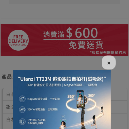
×
產品介紹
白板尺寸：900x1800mm
鋁金屬邊框及背部，更堅固耐用。
白板角落加入耐用ABS物料