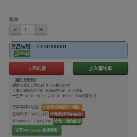
數量
貨品編號： OE36109001
查貨
立即結帳
加入購物車
【陳列室資料】
觀塘成業街27號日昇中心3樓302室
＊鄰近觀塘站B1出口馬會轉左直行3-4分鐘
一至五 1000-1900、六1000-1600、公眾假期休息
營業時間及地圖：
查看營業時間及地圖
查詢熱線：
3956 8117
按我電話預約睇貨
WhatsApp：
53694990
按我
預約睇貨
訂閱WhatsApp優惠頻道