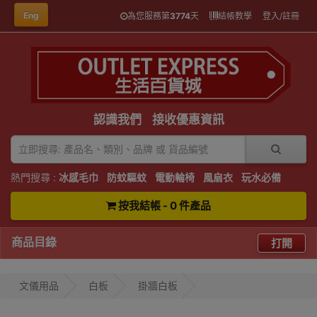
Eng
為您服務第
3774
天
結帳教學
登入/註冊
認識我們
接收優惠資訊
熱門搜尋 :
冰感毛巾
防蚊驅蚊
電動輪椅
風扇衣
玩水必備
按我結帳 - 0 件產品
商品目錄
打開
文儀用品
白板
掛牆白板