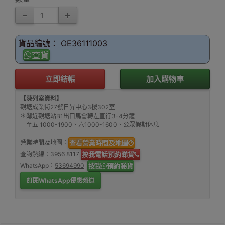
貨品編號： OE36111003
查貨
立即結帳
加入購物車
【陳列室資料】
觀塘成業街27號日昇中心3樓302室
＊鄰近觀塘站B1出口馬會轉左直行3-4分鐘
一至五 1000-1900、六1000-1600、公眾假期休息
營業時間及地圖：
查看營業時間及地圖
查詢熱線：
3956 8117
按我電話預約睇貨
WhatsApp：
53694990
按我
預約睇貨
訂閱WhatsApp優惠頻道