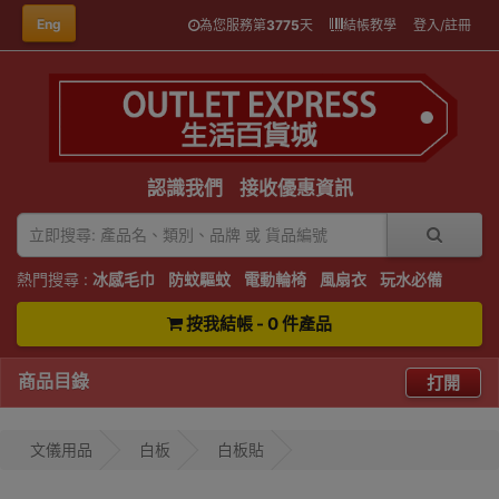
Eng
為您服務第
3775
天
結帳教學
登入/註冊
認識我們
接收優惠資訊
熱門搜尋 :
冰感毛巾
防蚊驅蚊
電動輪椅
風扇衣
玩水必備
按我結帳 - 0 件產品
商品目錄
打開
文儀用品
白板
白板貼