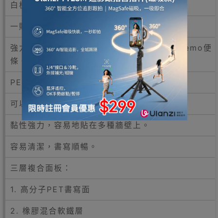
白板貼尺寸: 900x2000mm (3吋 x 6.5吋)
一貼即用，適用於各類場景。
強力磁吸，方便磁吸白板文具及以磁石貼上memo便
條。
PET材質，不易變色變型穩定性好。
可以剪裁，隨意剪出適當大少尺寸。
黏性強力，容易地貼在多種牆壁上。
容易清潔，書寫順暢。
三層複合面板：
1. 高分子PET書寫面
2. 橡膠混合軟鐵層