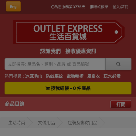
Eng
為您服務第
3775
天
結帳教學
登入/註冊
認識我們
接收優惠資訊
熱門搜尋 :
冰感毛巾
防蚊驅蚊
電動輪椅
風扇衣
玩水必備
按我結帳 - 0 件產品
商品目錄
打開
生活時尚
文儀用品
包裝及郵寄用品