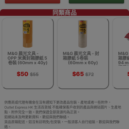
同類商品
M&G 晨光文具 -
M&G 晨光文具 - 封
M&G
OPP 米黃封箱膠紙 5
箱膠紙 5卷裝
箱膠紙
卷裝 (60mm x 40y)
(60mm x 60y)
94 
適用於
10
$50
$65
$55
$72
供應商或代理有機會在沒有通知下更改產品包裝、產地或者一些附件，
Outlet Express HK 生活百貨城 不能確保客戶收到的產品與網站圖片、生產地
點、附件完全一致。我們保證全部貨源均為正貨。
如網站未及時更新資料，歡迎與我們聯絡。
貨品原箱配送，如沒有註明免/包安裝，一般須客人自行組裝，歡迎與我們聯
絡。