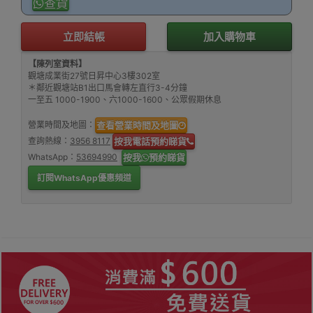
查貨
立即結帳
加入購物車
【陳列室資料】
觀塘成業街27號日昇中心3樓302室
＊鄰近觀塘站B1出口馬會轉左直行3-4分鐘
一至五 1000-1900、六1000-1600、公眾假期休息
營業時間及地圖：
查看營業時間及地圖
查詢熱線：
3956 8117
按我電話預約睇貨
WhatsApp：
53694990
按我
預約睇貨
訂閱WhatsApp優惠頻道