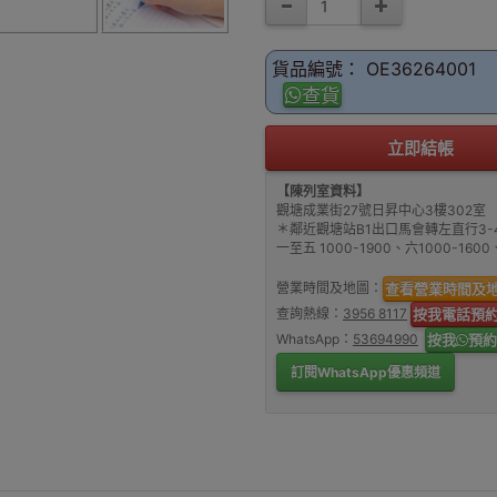
貨品編號： OE36264001
查貨
立即結帳
【陳列室資料】
觀塘成業街27號日昇中心3樓302室
＊鄰近觀塘站B1出口馬會轉左直行3-
一至五 1000-1900、六1000-16
營業時間及地圖：
查看營業時間及
查詢熱線：
3956 8117
按我電話預
WhatsApp：
53694990
按我
預約
訂閱WhatsApp優惠頻道