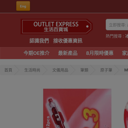
Eng
熱門搜尋 :
認識我們
接收優惠資訊
今期OE推介
最新產品
8月限時優惠
家
首頁
生活時尚
文儀用品
筆類
原子筆
M