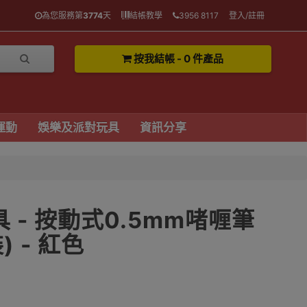
為您服務第
3774
天
結帳教學
3956 8117
登入/註冊
按我結帳 - 0 件產品
運動
娛樂及派對玩具
資訊分享
具 - 按動式0.5mm啫喱筆
) - 紅色