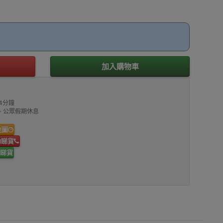
加入購物車
4分鐘
00、公眾假期休息
地圖
約睇貨
睇貨