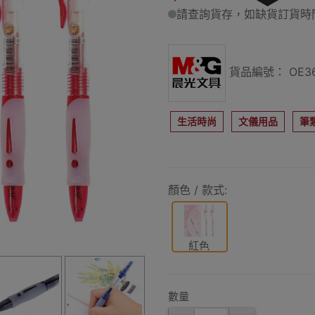
請查詢貨存，如缺貨訂貨時間
貨品編號： OE36
生活時尚
文儀用品
筆
顏色 / 款式:
紅色
數量