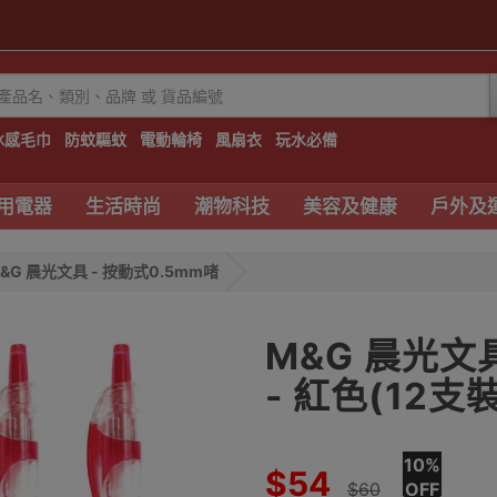
冰感毛巾
防蚊驅蚊
電動輪椅
風扇衣
玩水必備
用電器
生活時尚
潮物科技
美容及健康
戶外及
&G 晨光文具 - 按動式0.5mm啫
M&G 晨光文
- 紅色(12支裝
10%
$54
$60
OFF