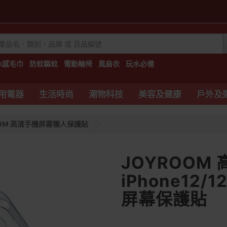
冰感毛巾
防蚊驅蚊
電動輪椅
風扇衣
玩水必備
用電器
生活時尚
潮物科技
美容及健康
戶外及
OOM 高清手機屏幕懶人保護貼
JOYROOM
iPhone12/12
屏幕保護貼