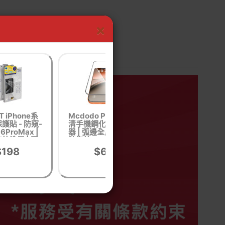
×
T iPhone系
Mcdodo PF-700 高
Mcdodo PF-700
護貼 - 防窺-
清手機鋼化膜貼膜神
28° 防窺螢幕保
16ProMax |
器 | 弧邊全屏保護貼
- iPhone 17 Pro |
紋塗層 | 國
防指紋mon貼 -
鑽石級硬度 | 高鋁
試認證 | 香
iPhone 17 Pro
璃防刮防摔
$198
$68
$78
港行貨