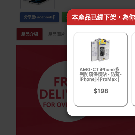
本產品已經下架，為你
分享至Facebook
分享至WhatsApp
產品介紹
產品圖片
相關產品
AMG-CT iPhone系
列防窺保護貼 - 防窺-
iPhone14ProMax |
高效防指紋塗層 | 國
際SGS測試認證 | 香
$198
港行貨