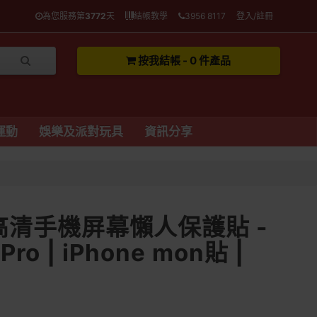
為您服務第
3772
天
結帳教學
3956 8117
登入/註冊
按我結帳 - 0 件產品
運動
娛樂及派對玩具
資訊分享
 高清手機屏幕懶人保護貼 -
Pro | iPhone mon貼 |