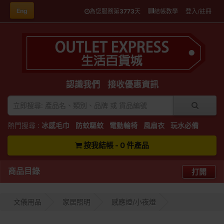
Eng
為您服務第
3773
天
結帳教學
登入/註冊
認識我們
接收優惠資訊
熱門搜尋 :
冰感毛巾
防蚊驅蚊
電動輪椅
風扇衣
玩水必備
按我結帳 - 0 件產品
商品目錄
打開
文儀用品
家居照明
感應燈/小夜燈