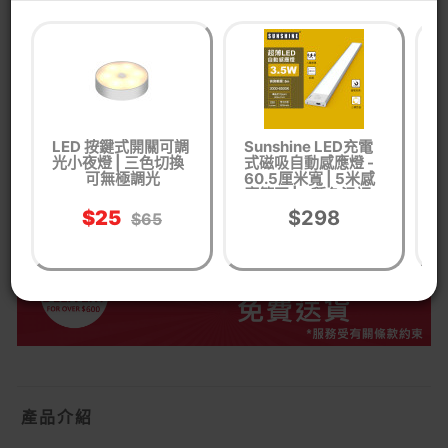
貨品編號： OE37809001
生活時尚
文儀用品
家居照明
感應燈/小夜燈
LED 按鍵式開關可調
Sunshine LED充電
光小夜燈 | 三色切換
式磁吸自動感應燈 -
－
WhastApp客服查詢有無同功能產品
按我WhatsApp
可無極調光
60.5厘米寬 | 5米感
應範圍 | 3種色溫調
節
$25
$298
$65
產品介紹