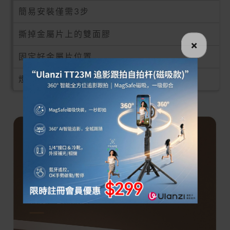
簡易安裝僅需3步
撕掉金屬片上的雙面膠
×
固定好金屬片位置
燈直接磁吸在金屬片