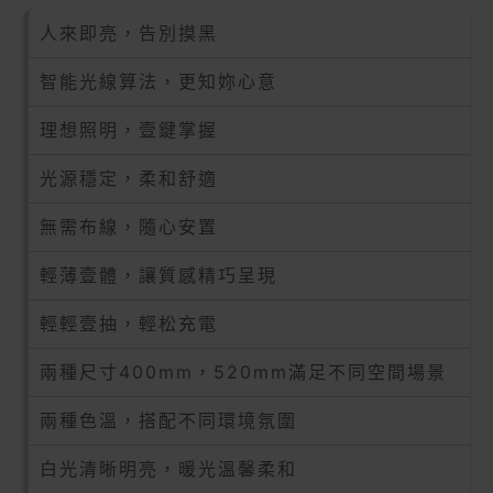
人來即亮，告別摸黑
智能光線算法，更知妳心意
理想照明，壹鍵掌握
光源穩定，柔和舒適
無需布線，隨心安置
輕薄壹體，讓質感精巧呈現
輕輕壹抽，輕松充電
兩種尺寸400mm，520mm滿足不同空間場景
兩種色溫，搭配不同環境氛圍
白光清晰明亮，暖光溫馨柔和