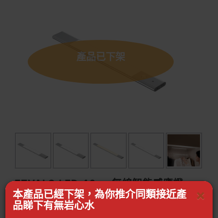
產品已下架
EZVALO LED 40cm無線智能感應燈 -
×
本產品已經下架，為你推介同類接近產
3500k暖光 | 光感/人感開關 | 磁吸安裝
品睇下有無岩心水