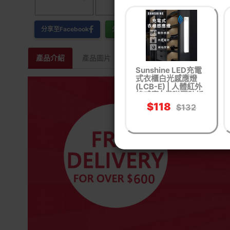
分享至Facebook
分享至WhatsApp
產品介紹
產品圖片
相關產品
Sunshine LED充電
式衣櫃白光感應燈
(LCB-E) | 人體紅外
線感應 | 備磁石貼紙
安裝
$118
$132