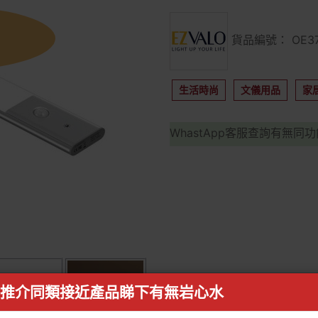
貨品編號： OE37
生活時尚
文儀用品
家
WhastApp客服查詢有無同
推介同類接近產品睇下有無岩心水