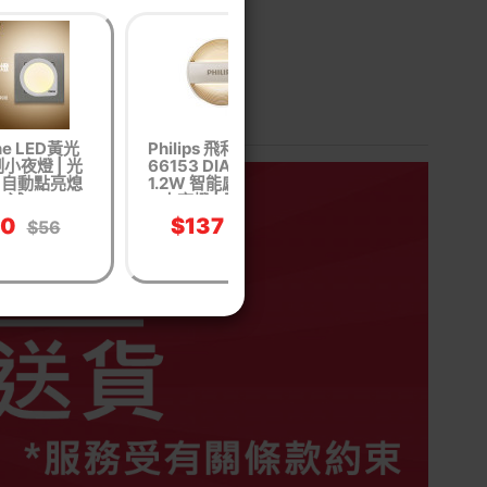
ne LED黃光
Philips 飛利浦
Sunshine 光感控
小夜燈 | 光
66153 DIANAII
LED光感小夜燈 -
| 自動點亮熄
1.2W 智能感應充電
黃光 | 13A插座
滅
小夜燈 | 香港行貨
40
$137
$50
$56
$168
$55