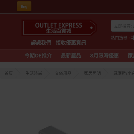
Eng
熱門搜尋 :
認識我們
接收優惠資訊
今期OE推介
最新產品
8月限時優惠
家
首頁
生活時尚
文儀用品
家居照明
感應燈/小