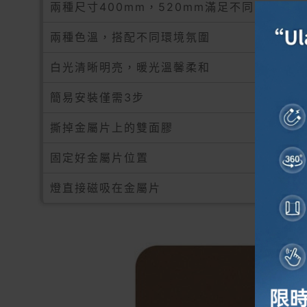
兩種尺寸400mm，520mm滿足不同空間場景
兩種色溫，搭配不同環境氛圍
白光清晰明亮，暖光溫馨柔和
簡易安裝僅需3步
撕掉金屬片上的雙面膠
固定好金屬片位置
燈直接磁吸在金屬片