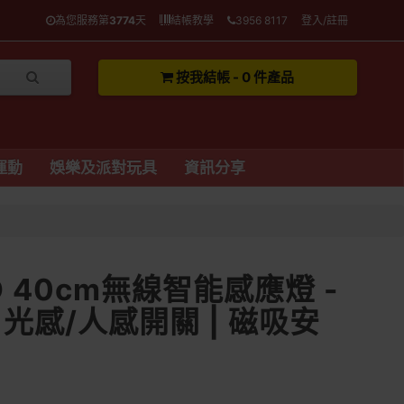
為您服務第
3774
天
結帳教學
3956 8117
登入/註冊
按我結帳 - 0 件產品
運動
娛樂及派對玩具
資訊分享
ED 40cm無線智能感應燈 -
| 光感/人感開關 | 磁吸安