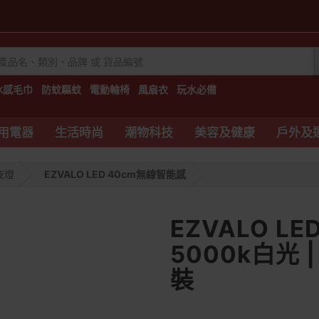
冰感毛巾
防蚊驅蚊
電動輪椅
風扇衣
玩水必備
用電器
生活時尚
潮物科技
美容及健康
戶外及
夜燈
EZVALO LED 40cm無線智能感
EZVALO L
5000k白光 
裝