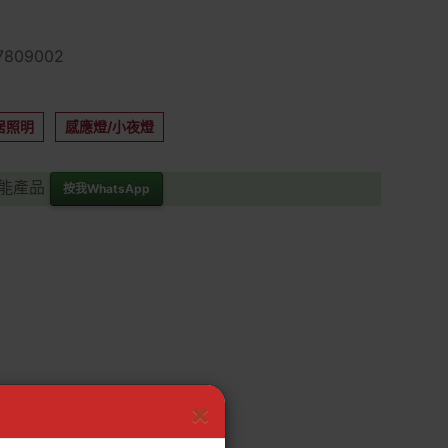
809002
居照明
感應燈/小夜燈
功能產品
按我WhatsApp
×