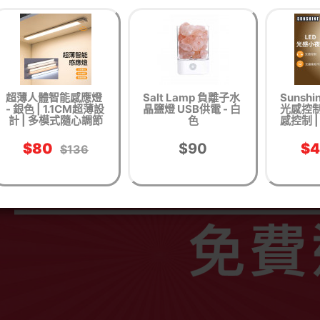
超薄人體智能感應燈
Salt Lamp 負離子水
Sunshi
- 銀色 | 1.1CM超薄設
晶鹽燈 USB供電 - 白
光感控制
計 | 多模式隨心調節
色
感控制 
$80
$90
$
$136