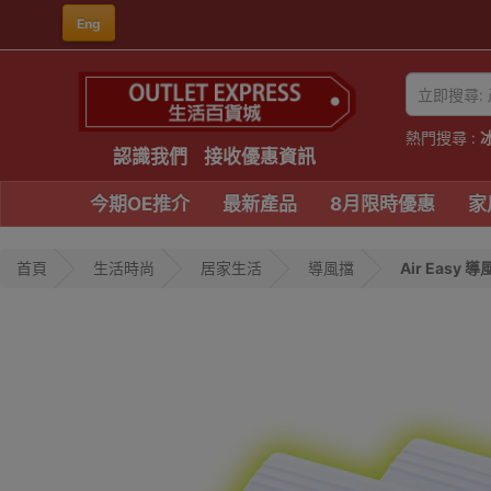
Eng
熱門搜尋 :
認識我們
接收優惠資訊
今期OE推介
最新產品
8月限時優惠
家
首頁
生活時尚
居家生活
導風擋
Air Easy 導