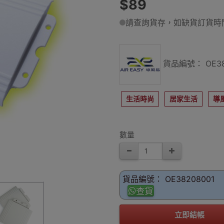
$89
請查詢貨存，如缺貨訂貨時間
貨品編號： OE38
生活時尚
居家生活
導
數量
貨品編號： OE38208001
查貨
立即結帳