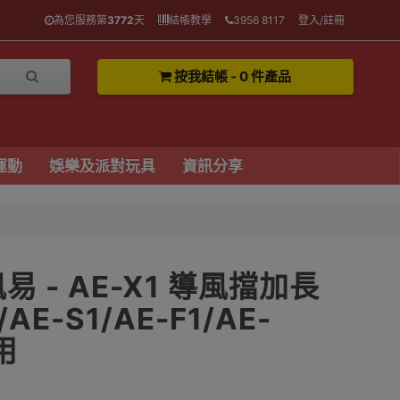
為您服務第
3772
天
結帳教學
3956 8117
登入/註冊
按我結帳 - 0 件產品
運動
娛樂及派對玩具
資訊分享
導風易 - AE-X1 導風擋加長
/AE-S1/AE-F1/AE-
用