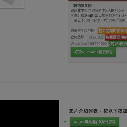
【陳列室資料】
觀塘成業街27號日昇中心3樓302室
＊鄰近觀塘站B1出口馬會轉左直行3-
一至五 1000-1900、六1000-16
營業時間及地圖：
查看營業時間及
查詢熱線：
3956 8117
按我電話預
WhatsApp：
53694990
按我
預約
訂閱WhatsApp優惠頻道
影片介紹列表 - 按以下按
AE-X1 導風擋加長配件安裝