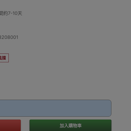
約7-10天
208001
風擋
加入購物車