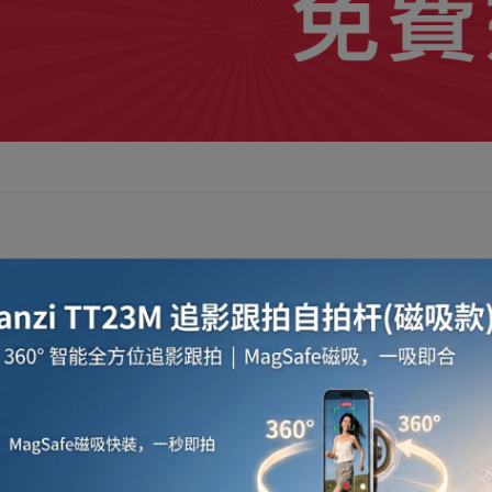
配件針對較長的冷氣出風囗而設
。加長配件為HIPS 塑膠物料，體積輕巧，外型美觀。為
裝無需工具或鑽孔，不會損壞冷氣機身。