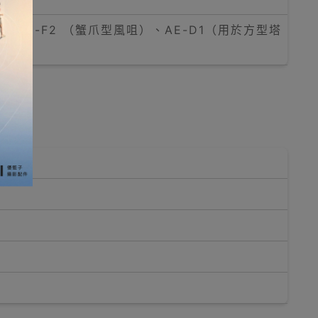
）、AE-F2 （蟹爪型風咀）、AE-D1（用於方型塔