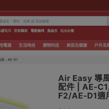
冰感毛巾
防蚊驅蚊
電動輪椅
風扇衣
玩水必備
用電器
生活時尚
潮物科技
美容及健康
戶外及
風易 - AE-X1
Air Easy 
配件 | AE-C1
F2/AE-D1適