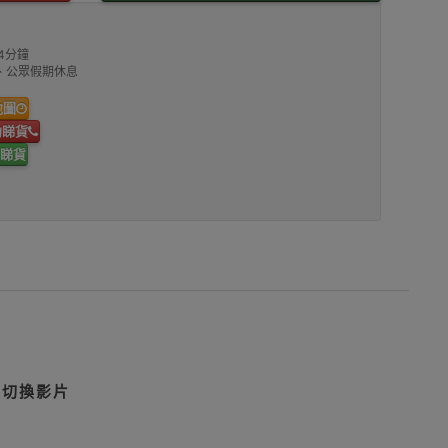
4分鐘
00、公眾假期休息
地圖
約睇貨
睇貨
鈕切換影片