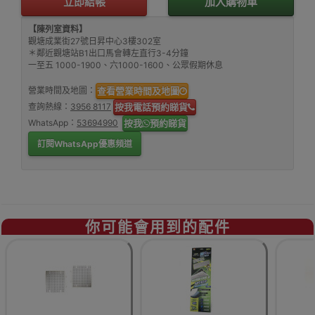
立即結帳
加入購物車
【陳列室資料】
觀塘成業街27號日昇中心3樓302室
＊鄰近觀塘站B1出口馬會轉左直行3-4分鐘
一至五 1000-1900、六1000-1600、公眾假期休息
營業時間及地圖：
查看營業時間及地圖
查詢熱線：
3956 8117
按我電話預約睇貨
WhatsApp：
53694990
按我
預約睇貨
訂閱WhatsApp優惠頻道
你可能會用到的配件