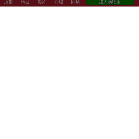
商店資訊
頂部
地址
影片
介紹
同類
加入購物車
聯絡我們
關於我們
索取報價 公司、學校或機構採購
以公司採購卡(P卡)付款
歡迎成為Outlet Express HK供應商
其他資訊
下單須知
隱私權及條款聲明
保養條款及更換政策
除舊服務條款及細則
條款及細則
網站地圖