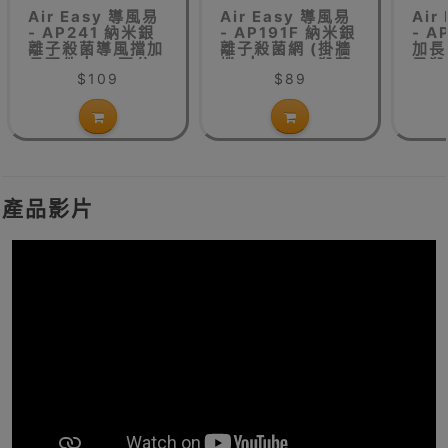
Air Easy 導風易
Air Easy 導風易
Air
- AP241 納米銀
- AP191F 納米銀
- A
離子殺菌導風擋加
離子殺菌網 (掛牆
加長
長配件 | >1匹分
機) | AP191殺菌
子殺
$109
$89
體機用 | 殺滅
網更換
AP
99%細菌 | 簡易
安裝
產品影片