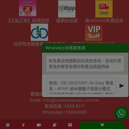
【正版正貨】商標認證
優網店認證
滿HKD600免費送貨
政府物流服務署註冊供應商
精選產品會員額外折扣
×
WhatsApp向客服查詢
如有產品問題歡迎向我地查詢，我地好樂
陳列室資料
意為你解答有關你對產品既疑問😀
- 星期六：10am - 4pm
- 周日及公眾假期：休息
- 星期一至五：10am - 7pm
觀塘成業街27號日昇中心3樓302室
Email :info@outletexpress.com.hk
查詢熱線 :3956 8117
WhatsApp :53694990