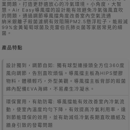
業問題，打造更舒適放心的冷氣環境。小角度，大智
慧。Air Easy導風擋的設計能有效避免冷氣強風直吹
的問題，通過調節導風擋角度改善室內空氣流通
納米銀離子殺菌濾網有效阻隔PM2.5懸浮粒子，能殺滅
99%金黃葡萄球菌及克雷伯氏肺炎菌等家居常見的細
菌。
產品特點
設計獨到，調節自如: 獨有球型連接頭全方位360度
風向調節，告別直吹煩惱。導風擋主板為HIPS塑膠
物料，體積輕巧，外型美觀。導風擋主板背部的殺菌
綿內配備EVA海綿，不易產生冷凝水。
環保實用，有助防霉: 導風擋能有效改善室內冷氣流
動，使室內溫度均勻下降，有效提高冷氣利用率，達
到節能環保的效用，並有助減低冷氣長期直吹牆紙及
牆身引致的發霉問題