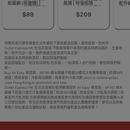
殺菌網 (掛牆機) |
風擋 | 特強阻隔
配件
AP191殺菌網更換
PM2.5 | 有助防霉 |
網 |
香港行貨
$89
$209
供應商或代理有機會在沒有通知下更改產品包裝、產地或者一些附件，
Outlet Express HK 生活百貨城 不能確保客戶收到的產品與網站圖片、生產地
點、附件完全一致。我們保證全部貨源均為正貨。
如網站未及時更新資料，歡迎與我們聯絡。
貨品原箱配送，如沒有註明免/包安裝，一般須客人自行組裝，歡迎與我們聯
絡。
Buy Air Easy 導風易 - AP191 納米銀離子殺菌分體式冷氣機導風擋 | 殺滅99%
細菌 | 簡易安裝 | 冷氣風向調節 | 改善室內冷氣流動 price in outletexpress
.com Hong Kong.In promotion and sale.
Outlet Express HK 生活百貨城在香港觀塘提供 Air Easy 導風易 - AP191 納米
銀離子殺菌分體式冷氣機導風擋 | 殺滅99%細菌 | 簡易安裝 | 冷氣風向調節 | 改
善室內冷氣流動 在那裡買邊到買或邊度買代理資料及價錢實惠借批發優惠以及
公司學校報價，更可送到香港或澳門而部份產品比團購更優惠，更可以為你推
薦推介相似產品及優點缺點，請留意我們最新產品價格更新。