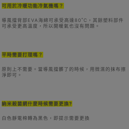
可用於冷暖功能冷氣機嗎？
導風擋背部EVA海綿可承受高達80˚C，其餘塑料部件
可承受更高溫度，所以開暖氣也沒有問題。
平時需要打理嗎？
原則上不需要。當導風擋髒了的時候，用微濕的抹布擦
淨即可。
納米殺菌網什麼時候需要更換?
白色靜電棉轉為黑色，即提示需要更換