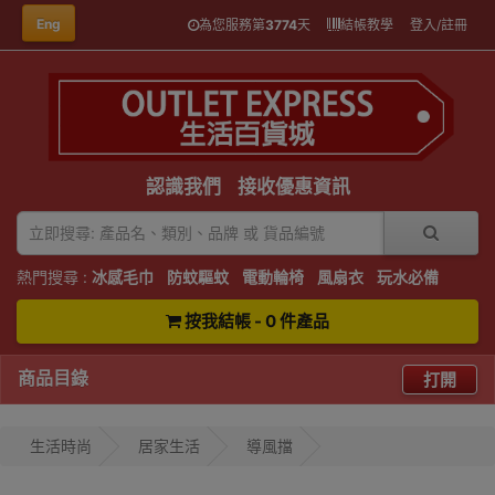
Eng
為您服務第
3774
天
結帳教學
登入/註冊
認識我們
接收優惠資訊
熱門搜尋 :
冰感毛巾
防蚊驅蚊
電動輪椅
風扇衣
玩水必備
按我結帳 - 0 件產品
商品目錄
打開
生活時尚
居家生活
導風擋