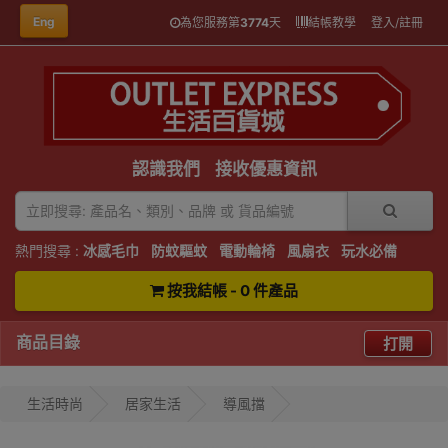
Eng
為您服務第
3774
天
結帳教學
登入/註冊
認識我們
接收優惠資訊
熱門搜尋 :
冰感毛巾
防蚊驅蚊
電動輪椅
風扇衣
玩水必備
按我結帳 - 0 件產品
商品目錄
打開
生活時尚
居家生活
導風擋