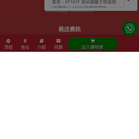
查詢熱線 :3956 8117
WhatsApp :53694990
商店資訊
聯絡我們
關於我們
頂部
地址
介紹
同類
加入購物車
索取報價 公司、學校或機構採購
以公司採購卡(P卡)付款
歡迎成為Outlet Express HK供應商
其他資訊
下單須知
隱私權及條款聲明
保養條款及更換政策
除舊服務條款及細則
條款及細則
網站地圖