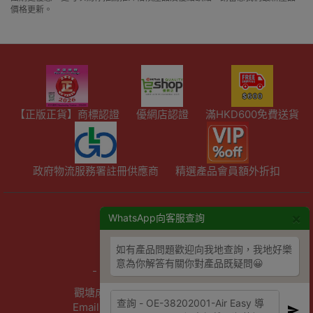
價格更新。
【正版正貨】商標認證
優網店認證
滿HKD600免費送貨
政府物流服務署註冊供應商
精選產品會員額外折扣
×
WhatsApp向客服查詢
陳列室資料
- 星期六：10am - 4pm
如有產品問題歡迎向我地查詢，我地好樂
- 周日及公眾假期：休息
意為你解答有關你對產品既疑問😀
- 星期一至五：10am - 7pm
觀塘成業街27號日昇中心3樓302室
Email :info@outletexpress.com.hk