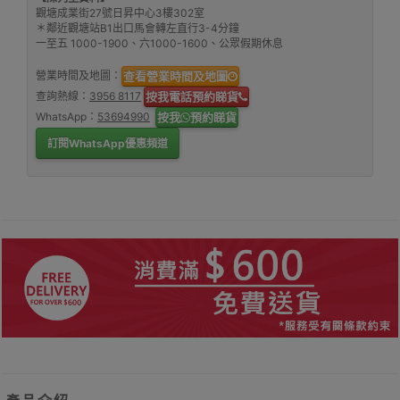
觀塘成業街27號日昇中心3樓302室
＊鄰近觀塘站B1出口馬會轉左直行3-4分鐘
一至五 1000-1900、六1000-1600、公眾假期休息
營業時間及地圖：
查看營業時間及地圖
查詢熱線：
3956 8117
按我電話預約睇貨
WhatsApp：
53694990
按我
預約睇貨
訂閱WhatsApp優惠頻道