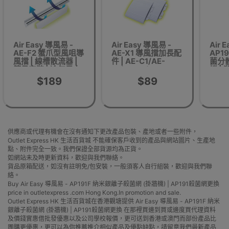
Air Easy 導風易 -
Air Easy 導風易 -
Air 
AE-F2 蟹爪型風咀導
AE-X1 導風擋加長配
AP1
風擋 | 線槽散流器 |
件 | AE-C1/AE-
菌分
簡易安裝 | 冷氣風向
S1/AE-F1/AE-
擋 |
調節 | 改善室內冷氣
F2/AE-D1適用
簡易安
$189
$89
流動
調節 
供應商或代理有機會在沒有通知下更改產品包裝、產地或者一些附件，
Outlet Express HK 生活百貨城 不能確保客戶收到的產品與網站圖片、生產地
點、附件完全一致。我們保證全部貨源均為正貨。
如網站未及時更新資料，歡迎與我們聯絡。
貨品原箱配送，如沒有註明免/包安裝，一般須客人自行組裝，歡迎與我們聯
絡。
Buy Air Easy 導風易 - AP191F 納米銀離子殺菌網 (掛牆機) | AP191殺菌網更換
price in outletexpress .com Hong Kong.In promotion and sale.
Outlet Express HK 生活百貨城在香港觀塘提供 Air Easy 導風易 - AP191F 納米
銀離子殺菌網 (掛牆機) | AP191殺菌網更換 在那裡買邊到買或邊度買代理資料
及價錢實惠借批發優惠以及公司學校報價，更可送到香港或澳門而部份產品比
團購更優惠，更可以為你推薦推介相似產品及優點缺點，請留意我們最新產品