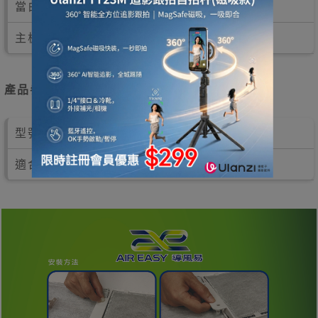
當白色靜電棉轉為黑色，即提示需要更換
主板長度為60cm
產品參數
型號: AP191F
適合機種: AP191殺菌網更換