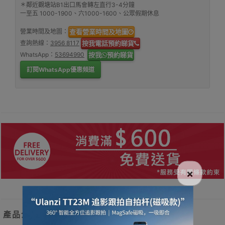
＊鄰近觀塘站B1出口馬會轉左直行3-4分鐘
一至五 1000-1900、六1000-1600、公眾假期休息
營業時間及地圖：
查看營業時間及地圖
查詢熱線：
3956 8117
按我電話預約睇貨
WhatsApp：
53694990
按我
預約睇貨
訂閱WhatsApp優惠頻道
×
產品介紹