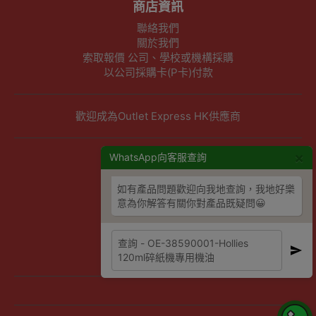
商店資訊
聯絡我們
關於我們
索取報價 公司、學校或機構採購
以公司採購卡(P卡)付款
歡迎成為Outlet Express HK供應商
×
其他資訊
WhatsApp向客服查詢
下單須知
如有產品問題歡迎向我地查詢，我地好樂
隱私權及條款聲明
意為你解答有關你對產品既疑問😀
保養條款及更換政策
除舊服務條款及細則
條款及細則
網站地圖