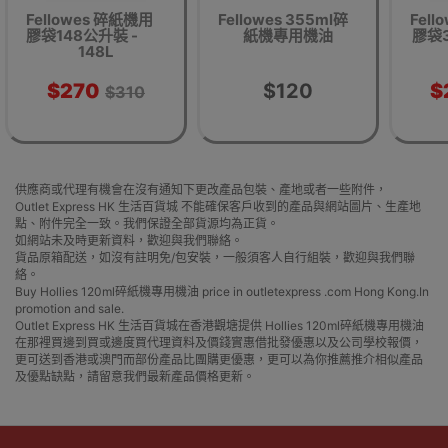
Fellowes 碎紙機用
Fellowes 355ml碎
Fel
膠袋148公升裝 -
紙機專用機油
膠袋3
148L
$270
$120
$
$310
供應商或代理有機會在沒有通知下更改產品包裝、產地或者一些附件，
Outlet Express HK 生活百貨城 不能確保客戶收到的產品與網站圖片、生產地
點、附件完全一致。我們保證全部貨源均為正貨。
如網站未及時更新資料，歡迎與我們聯絡。
貨品原箱配送，如沒有註明免/包安裝，一般須客人自行組裝，歡迎與我們聯
絡。
Buy Hollies 120ml碎紙機專用機油 price in outletexpress .com Hong Kong.In
promotion and sale.
Outlet Express HK 生活百貨城在香港觀塘提供 Hollies 120ml碎紙機專用機油
在那裡買邊到買或邊度買代理資料及價錢實惠借批發優惠以及公司學校報價，
更可送到香港或澳門而部份產品比團購更優惠，更可以為你推薦推介相似產品
及優點缺點，請留意我們最新產品價格更新。