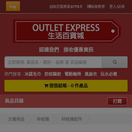
Eng
為您服務第
3775
天
結帳教學
登入/註冊
認識我們
接收優惠資訊
熱門搜尋 :
冰感毛巾
防蚊驅蚊
電動輪椅
風扇衣
玩水必備
按我結帳 - 0 件產品
商品目錄
打開
文儀用品
碎紙機
碎紙機配件