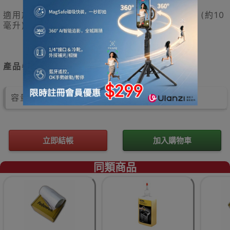
適用於所有碎粒型碎紙機，每２星期加少許機油 (約10
毫升)於刀片上，可令機件更為暢順。
產品參數
容量: 120ml
立即結帳
加入購物車
同類商品