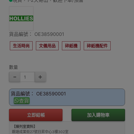
現貨，1-2天寄出，歡迎下單/預留
貨品編號： OE38590001
生活時尚
文儀用品
碎紙機
碎紙機配件
數量
貨品編號： OE38590001
查貨
立即結帳
加入購物車
【陳列室資料】
觀塘成業街27號日昇中心3樓302室