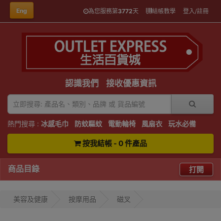
Eng
為您服務第
3772
天
結帳教學
登入/註冊
認識我們
接收優惠資訊
熱門搜尋 :
冰感毛巾
防蚊驅蚊
電動輪椅
風扇衣
玩水必備
按我結帳 - 0 件產品
商品目錄
打開
美容及健康
按摩用品
磁叉