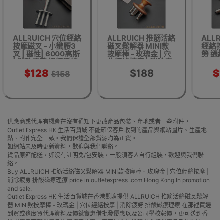
ALLRUICH 穴位經絡
ALLRUICH 推筋活絡
ALL
按摩磁叉 - 小蠻腰3
磁叉鬆解器 MINI款
經絡
叉 | 磁性| 6000高斯
按摩棒 - 玫瑰金 | 穴
勞 通
| 消除疲勞 通經活絡
位經絡按摩 | 消除疲
排酸磁療理療
勞 排酸磁療理療
$128
$188
$
$158
供應商或代理有機會在沒有通知下更改產品包裝、產地或者一些附件，
Outlet Express HK 生活百貨城 不能確保客戶收到的產品與網站圖片、生產地
點、附件完全一致。我們保證全部貨源均為正貨。
如網站未及時更新資料，歡迎與我們聯絡。
貨品原箱配送，如沒有註明免/包安裝，一般須客人自行組裝，歡迎與我們聯
絡。
Buy ALLRUICH 推筋活絡磁叉鬆解器 MINI款按摩棒 - 玫瑰金 | 穴位經絡按摩 |
消除疲勞 排酸磁療理療 price in outletexpress .com Hong Kong.In promotion
and sale.
Outlet Express HK 生活百貨城在香港觀塘提供 ALLRUICH 推筋活絡磁叉鬆解
器 MINI款按摩棒 - 玫瑰金 | 穴位經絡按摩 | 消除疲勞 排酸磁療理療 在那裡買邊
到買或邊度買代理資料及價錢實惠借批發優惠以及公司學校報價，更可送到香