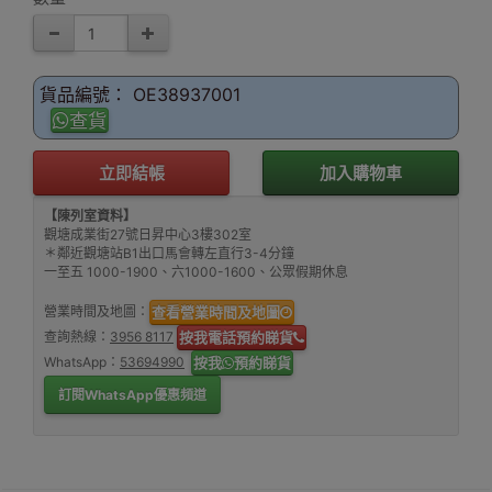
貨品編號： OE38937001
查貨
立即結帳
加入購物車
【陳列室資料】
觀塘成業街27號日昇中心3樓302室
＊鄰近觀塘站B1出口馬會轉左直行3-4分鐘
一至五 1000-1900、六1000-1600、公眾假期休息
營業時間及地圖：
查看營業時間及地圖
查詢熱線：
3956 8117
按我電話預約睇貨
WhatsApp：
53694990
按我
預約睇貨
訂閱WhatsApp優惠頻道