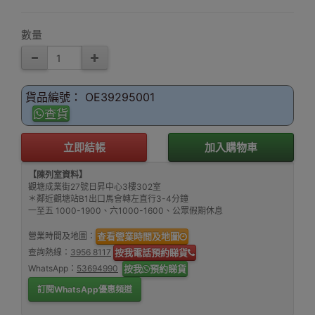
數量
貨品編號： OE39295001
查貨
立即結帳
加入購物車
【陳列室資料】
觀塘成業街27號日昇中心3樓302室
＊鄰近觀塘站B1出口馬會轉左直行3-4分鐘
一至五 1000-1900、六1000-1600、公眾假期休息
營業時間及地圖：
查看營業時間及地圖
查詢熱線：
3956 8117
按我電話預約睇貨
WhatsApp：
53694990
按我
預約睇貨
訂閱WhatsApp優惠頻道