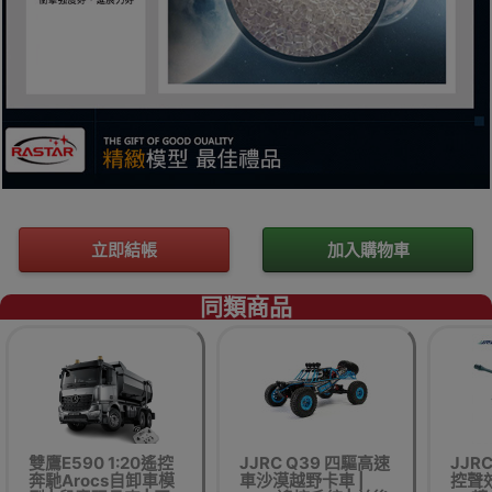
立即結帳
加入購物車
同類商品
雙鷹E590 1:20遙控
JJRC Q39 四驅高速
JJRC
奔馳Arocs自卸車模
車沙漠越野卡車 |
控聲效