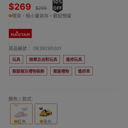
10%
$269
$299
OFF
現貨，極小量貨存，歡迎預留
貨品編號： OE39295001
玩具
娛樂及派對玩具
遙控玩具
聖誕樹及禮物裝飾
聖誕禮物
遙控車
顏色 / 款式:
紅色
黃色