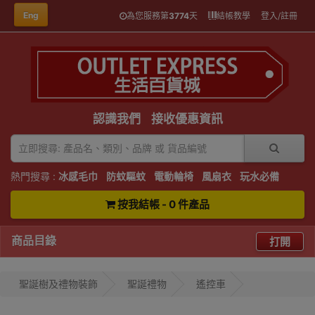
Eng
為您服務第
3774
天
結帳教學
登入/註冊
認識我們
接收優惠資訊
熱門搜尋 :
冰感毛巾
防蚊驅蚊
電動輪椅
風扇衣
玩水必備
按我結帳 - 0 件產品
商品目錄
打開
聖誕樹及禮物裝飾
聖誕禮物
遙控車