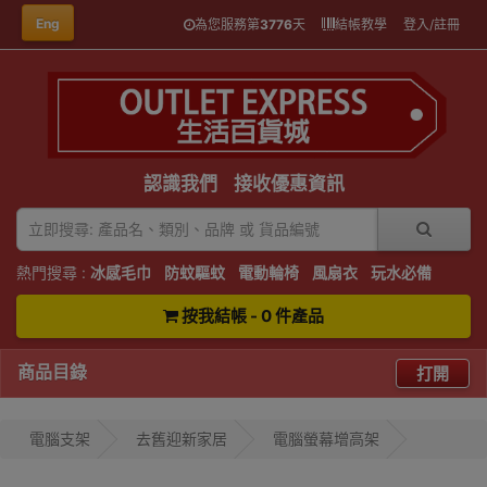
Eng
為您服務第
3776
天
結帳教學
登入/註冊
認識我們
接收優惠資訊
熱門搜尋 :
冰感毛巾
防蚊驅蚊
電動輪椅
風扇衣
玩水必備
按我結帳 - 0 件產品
商品目錄
打開
電腦支架
去舊迎新家居
電腦螢幕增高架