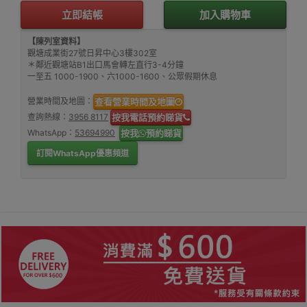
立即結帳
加入購物車
【陳列室資料】
觀塘成業街27號日昇中心3樓302室
＊鄰近觀塘站B1出口馬會轉左直行3-4分鐘
一至五 1000-1900、六1000-1600、公眾假期休息
營業時間及地圖：
查看營業時間及地圖
查詢熱線：
3956 8117
按我電話預約睇貨
WhatsApp：
53694990
按我
預約睇貨
訂閱WhatsApp優惠頻道