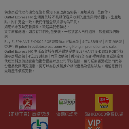
供應商或代理有機會在沒有通知下更改產品包裝、產地或者一些附件，
Outlet Express HK 生活百貨城 不能確保客戶收到的產品與網站圖片、生產地
點、附件完全一致。我們保證全部貨源均為正貨。
如網站未及時更新資料，歡迎與我們聯絡。
貨品原箱配送，如沒有註明免/包安裝，一般須客人自行組裝，歡迎與我們聯
絡。
Buy ELEPHANT E-DS02 RGB燈效顯示屏增高架 | 4位USB擴展 | 內置收納架 |
香港行貨 price in outletexpress .com Hong Kong.In promotion and sale.
Outlet Express HK 生活百貨城在香港觀塘提供 ELEPHANT E-DS02 RGB燈效
顯示屏增高架 | 4位USB擴展 | 內置收納架 | 香港行貨 在那裡買邊到買或邊度買
代理資料及價錢實惠借批發優惠以及公司學校報價，更可送到香港或澳門而部
份產品比團購更優惠，更可以為你推薦推介相似產品及優點缺點，請留意我們
最新產品價格更新。
【正版正貨】商標認證
優網店認證
滿HKD600免費送貨