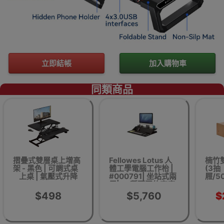
立即結帳
加入購物車
同類商品
摺曡式雙層桌上增高
Fellowes Lotus 人
楠竹
架 - 黑色 | 可調式桌
體工學電腦工作枱 |
(3抽
上桌 | 氣壓式升降
#000791| 坐站式兩
屜/5
用| 22種不同的高度
設定 - 黑色
$498
$5,760
$