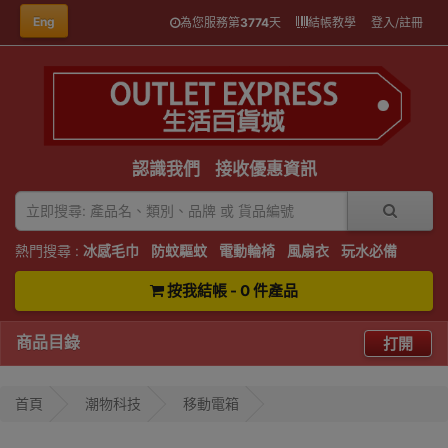
Eng
為您服務第
3774
天
結帳教學
登入/註冊
認識我們
接收優惠資訊
熱門搜尋 :
冰感毛巾
防蚊驅蚊
電動輪椅
風扇衣
玩水必備
按我結帳 - 0 件產品
商品目錄
打開
首頁
潮物科技
移動電箱