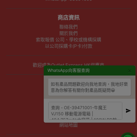
商店資訊
聯絡我們
關於我們
索取報價 公司、學校或機構採購
以公司採購卡(P卡)付款
歡迎成為Outlet Express HK供應商
×
WhatsApp向客服查詢
其他資訊
如有產品問題歡迎向我地查詢，我地好樂
意為你解答有關你對產品既疑問😀
下單須知
隱私權及條款聲明
保養條款及更換政策
除舊服務條款及細則
條款及細則
網站地圖