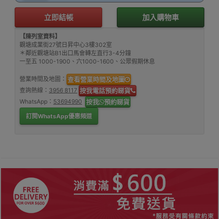
立即結帳
加入購物車
【陳列室資料】
觀塘成業街27號日昇中心3樓302室
＊鄰近觀塘站B1出口馬會轉左直行3-4分鐘
一至五 1000-1900、六1000-1600、公眾假期休息
營業時間及地圖：
查看營業時間及地圖
查詢熱線：
3956 8117
按我電話預約睇貨
WhatsApp：
53694990
按我
預約睇貨
訂閱WhatsApp優惠頻道