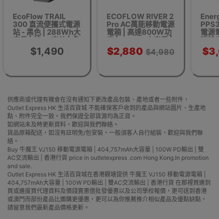
EcoFlow TRAIL
ECOFLOW RIVER 2
Ener
300 直流便攜式電源
Pro AC萬能移動電源
PPS
站 - 黑色 | 288Wh大
電箱 | 高達800W功
電源電
容量 | 純DC高效 | 多
率 | 768Wh大容量 |
流輸出
埠同時充電 | 香港行
香港行貨代理三年保
96,
$1,490
$2,880
$3
$4,980
貨
養
供應商或代理有機會在沒有通知下更改產品包裝、產地或者一些附件，
Outlet Express HK 生活百貨城 不能確保客戶收到的產品與網站圖片、生產地
點、附件完全一致。我們保證全部貨源均為正貨。
如網站未及時更新資料，歡迎與我們聯絡。
貨品原箱配送，如沒有註明免/包安裝，一般須客人自行組裝，歡迎與我們聯
絡。
Buy 牛魔王 VJ150 移動電源電箱 | 404,757mAh大容量 | 100W PD輸出 | 雙
AC交流輸出 | 香港行貨 price in outletexpress .com Hong Kong.In promotion
and sale.
Outlet Express HK 生活百貨城在香港觀塘提供 牛魔王 VJ150 移動電源電箱 |
404,757mAh大容量 | 100W PD輸出 | 雙AC交流輸出 | 香港行貨 在那裡買邊到
買或邊度買代理資料及價錢實惠借批發優惠以及公司學校報價，更可送到香港
或澳門而部份產品比團購更優惠，更可以為你推薦推介相似產品及優點缺點，
請留意我們最新產品價格更新。