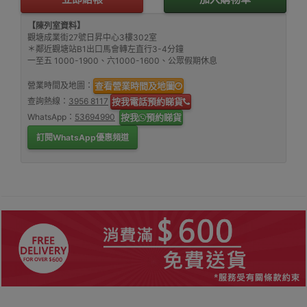
【陳列室資料】
觀塘成業街27號日昇中心3樓302室
＊鄰近觀塘站B1出口馬會轉左直行3-4分鐘
一至五 1000-1900、六1000-1600、公眾假期休息
營業時間及地圖：
查看營業時間及地圖
查詢熱線：
3956 8117
按我電話預約睇貨
WhatsApp：
53694990
按我
預約睇貨
訂閱WhatsApp優惠頻道