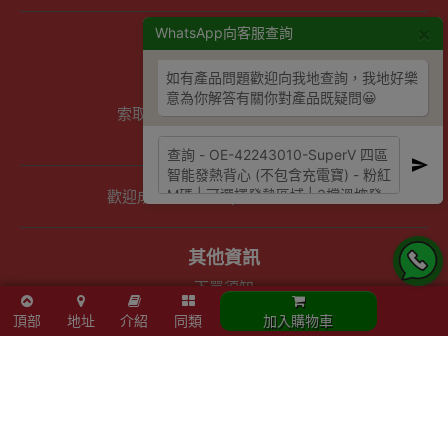
×
WhatsApp向客服查詢
商店資訊
聯絡我們
如有產品問題歡迎向我地查詢，我地好樂
關於我們
意為你解答有關你對產品既疑問😀
索取報價 公司、學校或機構採購
以公司採購卡(P卡)付款
歡迎成為Outlet Express HK供應商
其他資訊
下單須知
隱私權及條款聲明
頂部
地址
介紹
同類
加入購物車
保養條款及更換政策
除舊服務條款及細則
條款及細則
網站地圖