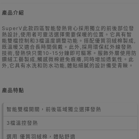
產品介紹
SuperV此款四區智能發熱背心採用獨立的前後部位發
熱設計,使用者可靈活選擇需要保暖的位置。它具有智
能雙檔控制和3檔溫度調整功能。搭配優質羽絨棉製成,
既溫暖又適合長時間佩戴。此外,採用環保紅外線發熱
技術,發熱快只需10-15分鐘即可驅寒。服飾外層使用防
鑽絨工藝製成,觸感微棉避免痕癢,同時增加透氣性。此
外,它具有水洗和防水功能,體貼細膩的設計備受青睞。
產品特點
智能雙檔開關，前後區域獨立選擇發熱
3檔溫控發熱
選用 優質羽絨棉，體貼舒適