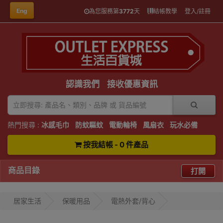
Eng
為您服務第
3772
天
結帳教學
登入/註冊
認識我們
接收優惠資訊
熱門搜尋 :
冰感毛巾
防蚊驅蚊
電動輪椅
風扇衣
玩水必備
按我結帳 - 0 件產品
商品目錄
打開
居家生活
保暖用品
電熱外套/背心