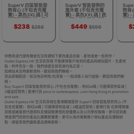
SuperV 四區智能發
SuperV 智能發熱防
Sup
熱背心 (不包含充電
風外套 (不包含充電
熱背
寶) - 黑色3XL碼 | 可
寶) - 黑色XXL碼 | 跣
寶) -
選擇發熱區域 | 3檔
水可水洗 | 石墨烯發
選擇發
溫控發熱 | 香港行貨
熱 | 香港行貨
溫控
$238
$449
$
$268
$599
供應商或代理有機會在沒有通知下更改產品包裝、產地或者一些附件，
Outlet Express HK 生活百貨城 不能確保客戶收到的產品與網站圖片、生產地
點、附件完全一致。我們保證全部貨源均為正貨。
如網站未及時更新資料，歡迎與我們聯絡。
貨品原箱配送，如沒有註明免/包安裝，一般須客人自行組裝，歡迎與我們聯
絡。
Buy SuperV 四區智能發熱背心 (不包含充電寶) - 粉紅M碼 | 可選擇發熱區域 |
3檔溫控發熱 | 香港行貨 price in outletexpress .com Hong Kong.In promotion
and sale.
Outlet Express HK 生活百貨城在香港觀塘提供 SuperV 四區智能發熱背心 (不
包含充電寶) - 粉紅M碼 | 可選擇發熱區域 | 3檔溫控發熱 | 香港行貨 在那裡買邊
到買或邊度買代理資料及價錢實惠借批發優惠以及公司學校報價，更可送到香
港或澳門而部份產品比團購更優惠，更可以為你推薦推介相似產品及優點缺
點，請留意我們最新產品價格更新。