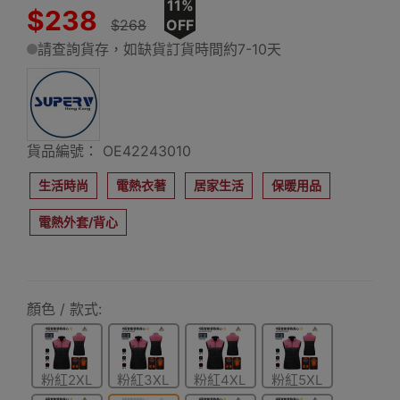
11%
$238
$268
OFF
請查詢貨存，如缺貨訂貨時間約7-10天
貨品編號： OE42243010
生活時尚
電熱衣著
居家生活
保暖用品
電熱外套/背心
顏色 / 款式:
粉紅2XL
粉紅3XL
粉紅4XL
粉紅5XL
碼
碼
碼
碼