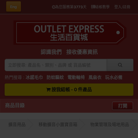
Eng
為您服務第
3773
天
結帳教學
登入/註冊
認識我們
接收優惠資訊
熱門搜尋 :
冰感毛巾
防蚊驅蚊
電動輪椅
風扇衣
玩水必備
按我結帳 - 0 件產品
商品目錄
打開
擴音用品
移動擴音小露寶音箱
物業管理及場地用品