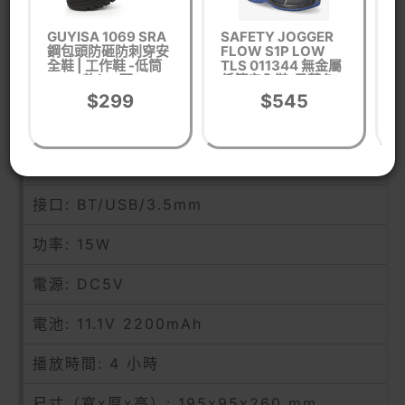
1.5kg簡易便攜
GUYISA 1069 SRA
SAFETY JOGGER
S
鋼包頭防砸防刺穿安
FLOW S1P LOW
遮
全鞋 | 工作鞋 -低筒
TLS 011344 無金屬
圍
產品參數
款(38碼)
低筒安全鞋(黑藍色)
- 44碼 | SJ 抗菌防臭
$299
$545
鞋墊 | 複合安全鞋頭
| 雙密度PU大底
波段: 60HZ-20KHZ
輸入阻抗: 4 歐姆
接口: BT/USB/3.5mm
功率: 15W
電源: DC5V
電池: 11.1V 2200mAh
播放時間: 4 小時
尺寸（寬x厚x高）: 195x95x260 mm