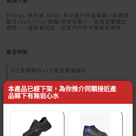
產品介紹
Philips 飛利浦 SD50 多功能戶外揚聲器，能透過
藍牙/AUX/USB/樂器/錄音等輸入，低音混響獨立
調節，一鍵錄音回放，在室內戶外亦能輕鬆使用。
產品特點
5寸全頻喇叭+1寸高音増強喇叭
藍牙/AUX/USB/樂器/錄音等輸入
×
本產品已經下架，為你推介同類接近產
品睇下有無岩心水
低音混響獨立調節
一鍵錄音回放
30分鐘閒置自動待機