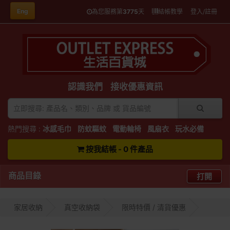
Eng
為您服務第
3775
天
結帳教學
登入/註冊
認識我們
接收優惠資訊
熱門搜尋 :
冰感毛巾
防蚊驅蚊
電動輪椅
風扇衣
玩水必備
按我結帳 - 0 件產品
商品目錄
打開
家居收納
真空收納袋
限時特價 / 清貨優惠