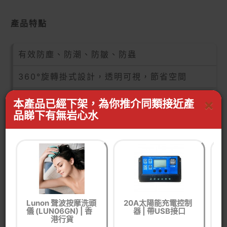
產品特點
有效防塵、防潮、防皺、防蟲
360°旋轉掛式設計，透明可視，節省空間
創新多孔掛環設計，可以在收納袋上垂直掛上多
×
本產品已經下架，為你推介同類接近產
件衣服收納
品睇下有無岩心水
免抽氣設計，手壓即可排氣，不需使用抽氣工具
專利封口夾設計，一次密封不漏
防滑卡點設計，便捷開啟，有效防止封口夾丟失
壓縮袋拉鏈朝內側壓縮，收納效果更佳
Lunon 聲波按摩洗頭
20A太陽能充電控制
儀 (LUN06GN) | 香
器 | 帶USB接口
港行貨
使用方法簡單，只需掛衣、封口、壓縮、排氣，