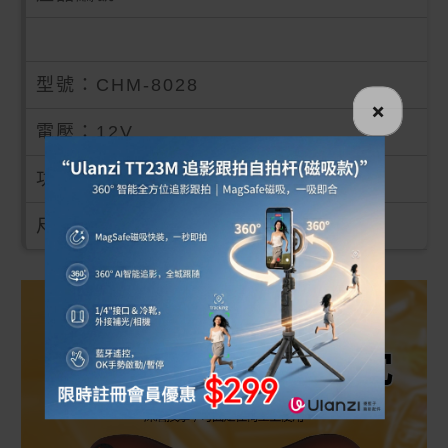
型號
：
CHM-8028
×
電壓
：
12V
功率
：
20W
尺寸
：
31x 20 x 10cm