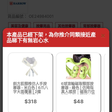
貨品編號： OE24984001
美容及健康
按摩用品
其他按摩器
背部按摩器
×
本產品已經下架，為你推介同類接近產
肩頸部按摩器
品睇下有無岩心水
WhastApp客服查詢有無同功能產品
按我WhatsApp
斜方肌頸椎仿人手按
6球滾輪磁珠頸部按
I
摩器 - 米白色 | 6爪八
摩器 - 綠色 | 仿拇指
字大面覆蓋 | 2檔
真人揉捏｜磁珠穴位
NTC溫感熱敷 | 45°
刺激｜貼合頸部｜便
斜推黃金爽角
攜放鬆肩頸
$318
$48