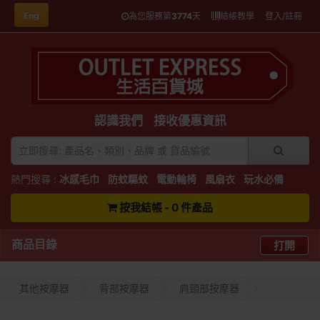
Eng
為您服務第
3774
天
結帳教學
登入/註冊
認識我們
接收優惠資訊
熱門搜尋 :
冰感毛巾
防蚊驅蚊
電動輪椅
風扇衣
玩水必備
按我結帳 - 0 件產品
商品目錄
打開
其他按摩器
背部按摩器
肩頸部按摩器