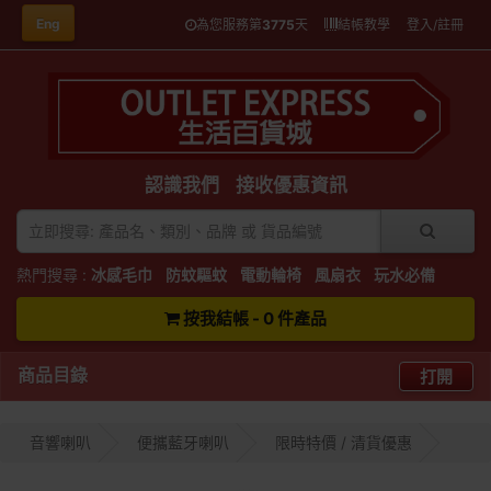
Eng
為您服務第
3775
天
結帳教學
登入/註冊
認識我們
接收優惠資訊
熱門搜尋 :
冰感毛巾
防蚊驅蚊
電動輪椅
風扇衣
玩水必備
按我結帳 - 0 件產品
商品目錄
打開
音響喇叭
便攜藍牙喇叭
限時特價 / 清貨優惠