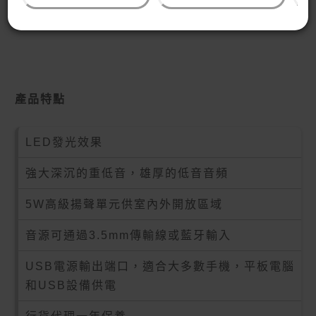
產品介紹
產品特點
LED發光效果
強大深沉的重低音，雄厚的低音音頻
5W高級揚聲單元供室內外開放區域
音源可通過3.5mm傳輸線或藍牙輸入
USB電源輸出端口，適合大多數手機，平板電腦
和USB設備供電