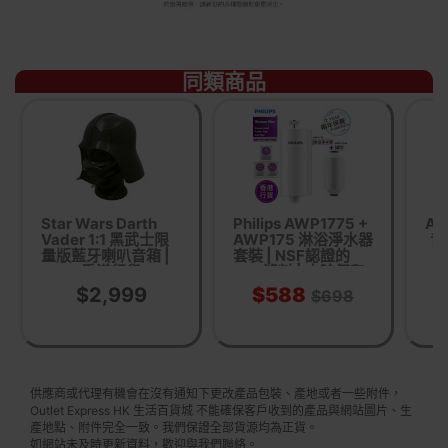
同類商品
Star Wars Darth
Philips AWP1775 +
Ar
Vader 1:1 黑武士限
AWP175 淋浴淨水器
音
量版藍牙喇叭音箱 |
套裝 | NSF認證的
香港行貨
KDF濾料 | 去除氯和
雜質 | 香港行貨
$2,999
$588
$698
供應商或代理有機會在沒有通知下更改產品包裝、產地或者一些附件，
Outlet Express HK 生活百貨城 不能確保客戶收到的產品與網站圖片、生
產地點、附件完全一致。我們保證全部貨源均為正貨。
如網站未及時更新資料，歡迎與我們聯絡。