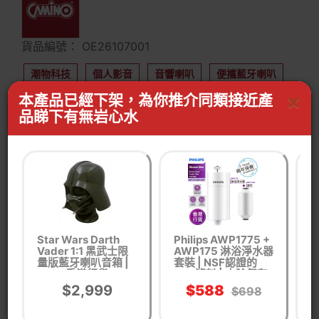
貨品編號： OE26107001
潮物科技
個人影音
音響喇叭
便攜藍牙喇叭
×
本產品已經下架，為你推介同類接近產
限時特價 / 清貨優惠
品睇下有無岩心水
WhastApp客服查詢有無同功能產品
按我WhatsApp
Star Wars Darth
Philips AWP1775 +
A
Vader 1:1 黑武士限
AWP175 淋浴淨水器
量版藍牙喇叭音箱 |
套裝 | NSF認證的
香港行貨
KDF濾料 | 去除氯和
雜質 | 香港行貨
$2,999
$588
$698