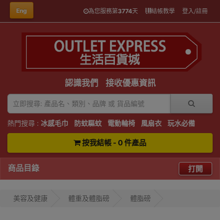
Eng
為您服務第
3774
天
結帳教學
登入/註冊
認識我們
接收優惠資訊
熱門搜尋 :
冰感毛巾
防蚊驅蚊
電動輪椅
風扇衣
玩水必備
按我結帳 - 0 件產品
商品目錄
打開
美容及健康
體重及體脂磅
體脂磅