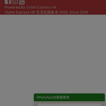
Powered By
Outlet Express HK
Outlet Express HK 生活百貨城 © 2026 ,Since 2016
×
WhatsApp向客服查詢