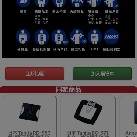
立即結帳
加入購物車
同類商品
日本 Tanita RD-953
日本 Tanita BC-571
Anke