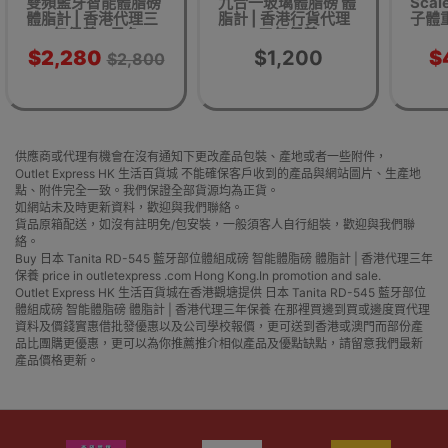
雙頻藍牙智能體脂磅
九合一玻璃體脂磅 體
Scal
體脂計 | 香港代理三
脂計 | 香港行貨代理
子體
年保養 - 黑色
三年保養
T914
$2,280
$1,200
$
$2,800
供應商或代理有機會在沒有通知下更改產品包裝、產地或者一些附件，
Outlet Express HK 生活百貨城 不能確保客戶收到的產品與網站圖片、生產地
點、附件完全一致。我們保證全部貨源均為正貨。
如網站未及時更新資料，歡迎與我們聯絡。
貨品原箱配送，如沒有註明免/包安裝，一般須客人自行組裝，歡迎與我們聯
絡。
Buy 日本 Tanita RD-545 藍牙部位體組成磅 智能體脂磅 體脂計 | 香港代理三年
保養 price in outletexpress .com Hong Kong.In promotion and sale.
Outlet Express HK 生活百貨城在香港觀塘提供 日本 Tanita RD-545 藍牙部位
體組成磅 智能體脂磅 體脂計 | 香港代理三年保養 在那裡買邊到買或邊度買代理
資料及價錢實惠借批發優惠以及公司學校報價，更可送到香港或澳門而部份產
品比團購更優惠，更可以為你推薦推介相似產品及優點缺點，請留意我們最新
產品價格更新。