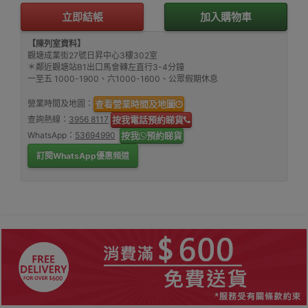
立即結帳
加入購物車
【陳列室資料】
觀塘成業街27號日昇中心3樓302室
＊鄰近觀塘站B1出口馬會轉左直行3-4分鐘
一至五 1000-1900、六1000-1600、公眾假期休息
營業時間及地圖：
查看營業時間及地圖
查詢熱線：
3956 8117
按我電話預約睇貨
WhatsApp：
53694990
按我
預約睇貨
訂閱WhatsApp優惠頻道