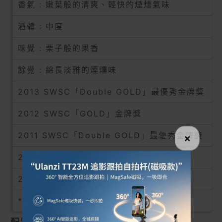
香氣 : 嫩葉般的清爽、輕快的煙燻氣味
酒體 : 中度
味覺 : 栗子般的果香
餘覺 : 綿長淡雅的煙燻味
2013 SWSC「Double GOLD」最優秀金牌獎
2012 SWSC「GOLD」金牌獎
2011 SWSC「Double GOLD」最優秀金牌獎
×
2010 IWSC「Best in Class」金牌獎
2009 IWSC「Best in Class」金牌獎
*本產品為限量商品，如欲購買，請先洽詢