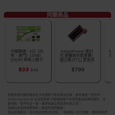
同類商品
中國聯通 - 3日【內
JumpsPower 第四
Ma
地、澳門】(3GB)
代 便攜迷你救車寶/
位
5G/4G 無限上網卡
過江龍 GT2 | 緊急搭
數據卡SIM咭 (首
電器 | 汽車緊急起動
3GB高速數據)
器 | 汽車應急工具
$33
$799
$48
供應商或代理有機會在沒有通知下更改產品包裝、產地或者一些附件，
Outlet Express HK 生活百貨城 不能確保客戶收到的產品與網站圖片、生
產地點、附件完全一致。我們保證全部貨源均為正貨。
如網站未及時更新資料，歡迎與我們聯絡。
貨品原箱配送，如沒有註明免/包安裝，一般須客人自行組裝，歡迎與我們