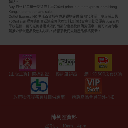
聯絡。
Buy 白州12年單一麥芽威士忌700ml price in outletexpress .com Hong
Kong.In promotion and sale.
Outlet Express HK 生活百貨城在香港觀塘提供 白州12年單一麥芽威士忌
700ml 在那裡買邊到買或邊度買代理資料及價錢實惠借批發優惠以及公司
學校報價，更可送到香港或澳門而部份產品比團購更優惠，更可以為你推
薦推介相似產品及優點缺點，請留意我們最新產品價格更新。
【正版正貨】商標認證
優網店認證
滿HKD600免費送貨
政府物流服務署註冊供應商
精選產品會員額外折扣
陳列室資料
- 星期六：10am - 4pm