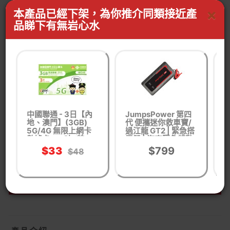
×
本產品已經下架，為你推介同類接近產
品睇下有無岩心水
貨品編號： OE24872001
生活時尚
WhastApp客服查詢有無同功能產品
按我WhatsApp
中國聯通 - 3日【內
JumpsPower 第四
M
地、澳門】(3GB)
代 便攜迷你救車寶/
5G/4G 無限上網卡
過江龍 GT2 | 緊急搭
數據卡SIM咭 (首
電器 | 汽車緊急起動
3GB高速數據)
器 | 汽車應急工具
$33
$799
$48