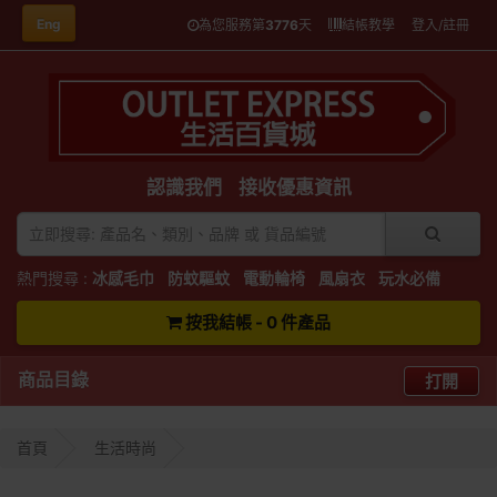
Eng
為您服務第
3776
天
結帳教學
登入/註冊
認識我們
接收優惠資訊
熱門搜尋 :
冰感毛巾
防蚊驅蚊
電動輪椅
風扇衣
玩水必備
按我結帳 - 0 件產品
商品目錄
打開
首頁
生活時尚