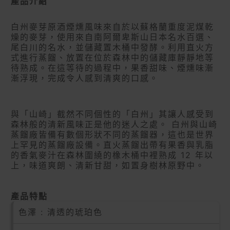
產品介紹
白州麥芽原酒煙燻風味來自於以蘇格蘭重度泥煤乾
燥的麥芽，使用來自南阿爾卑斯山日本名水百選、
尾白川的名水，並儲藏置木桶中發酵。利用直火方
式進行蒸餾、放置在位於森林中的儲藏庫靜靜地等
待熟成。在這等待的過程中，果香甜味、煙燻味漸
漸浮現，完成令人感到清爽的口感。
與「山崎」截然不同個性的「白州」其讓人感受到
森林般的清新風味正是他的迷人之處。 白州與山崎
蒸餾廠皆備有數個形狀不同的蒸餾器，這也是世界
上罕見的蒸餾廠設備。直火蒸餾出帶有果香與乳脂
的香氣麥汁在森林圍繞的橡木桶中裡熟成 12 年以
上，味道爽朗、清新甘甜，如置身樹林原野中。
產品特點
色澤 : 清透的琥珀色