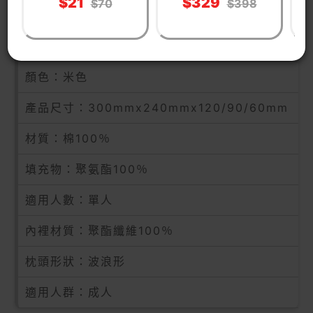
$21
$329
$70
$398
單位說明：1件
淨重量(Kg)：0.6
顏色：米色
產品尺寸：300mmx240mmx120/90/60mm
材質：棉100％
填充物：聚氨酯100％
適用人數：單人
內裡材質：聚酯纖維100％
枕頭形狀：波浪形
適用人群：成人