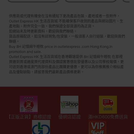
供應商或代理有機會在沒有通知下更改產品包裝、產地或者一些附件，
Outlet Express HK 生活百貨城 不能確保客戶收到的產品與網站圖片、生
產地點、附件完全一致。我們保證全部貨源均為正貨。
如網站未及時更新資料，歡迎與我們聯絡。
貨品原箱配送，如沒有註明免/包安裝，一般須客人自行組裝，歡迎與我們
聯絡。
Buy 8H 記憶綿午睡枕 price in outletexpress .com Hong Kong.In
promotion and sale.
Outlet Express HK 生活百貨城在香港觀塘提供 8H 記憶綿午睡枕 在那裡
買邊到買或邊度買代理資料及價錢實惠借批發優惠以及公司學校報價，更
可送到香港或澳門而部份產品比團購更優惠，更可以為你推薦推介相似產
品及優點缺點，請留意我們最新產品價格更新。
【正版正貨】商標認證
優網店認證
滿HKD600免費送貨