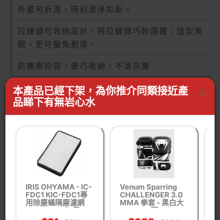
外套可拆洗，時刻潔淨如新。
拉鍊頭可收納設計，將拉鍊頭巧妙隱藏：造型美
觀，更可鑿免劃傷。
防塵磨砂袋，靈巧收納，不落灰塵
×
本產品已經下架，為你推介同類接近產
品睇下有無岩心水
配置
品牌：Bacbao
IRIS OHYAMA - IC-
Venum Sparring
1
重量(Kg)：0.8
FDC1 KIC-FDC1專
CHALLENGER 3.0
用除塵蟎隔塵濾網
MMA 拳套 - 黑白大
單位：Pcs
CF-FH1(4個)
碼