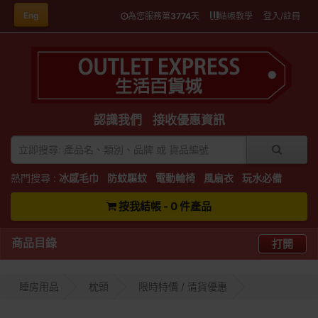
Eng
為您服務第
3774
天
結帳教學
登入/註冊
認識我們
接收優惠資訊
熱門搜尋 :
冰感毛巾
防蚊驅蚊
電動輪椅
風扇衣
玩水必備
按我結帳 - 0 件產品
商品目錄
打開
睡房用品
枕頭
限時特價 / 清貨優惠