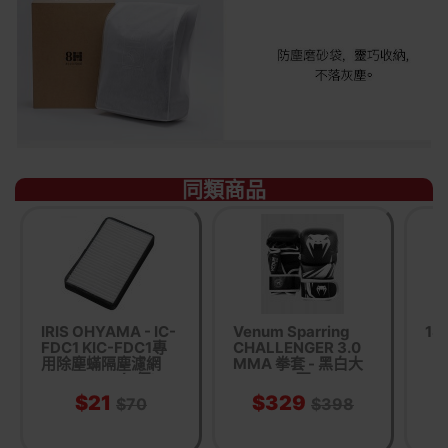
同類商品
IRIS OHYAMA - IC-
Venum Sparring
1
FDC1 KIC-FDC1專
CHALLENGER 3.0
用除塵蟎隔塵濾網
MMA 拳套 - 黑白大
CF-FH1(4個)
碼
$21
$329
$70
$398