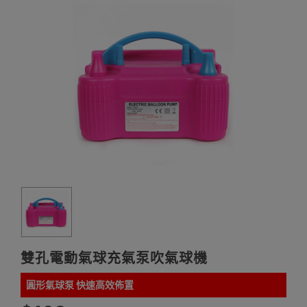
雙孔電動氣球充氣泵吹氣球機
圓形氣球泵 快速高效佈置