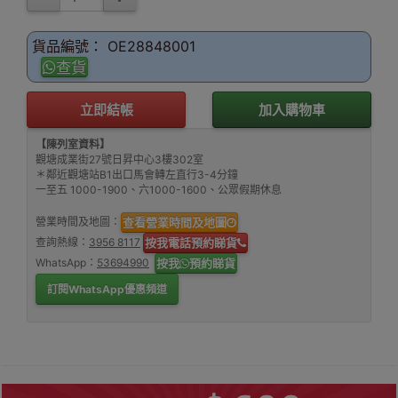
貨品編號： OE28848001
查貨
立即結帳
加入購物車
【陳列室資料】
觀塘成業街27號日昇中心3樓302室
＊鄰近觀塘站B1出口馬會轉左直行3-4分鐘
一至五 1000-1900、六1000-1600、公眾假期休息
營業時間及地圖：
查看營業時間及地圖
查詢熱線：
3956 8117
按我電話預約睇貨
WhatsApp：
53694990
按我
預約睇貨
訂閱WhatsApp優惠頻道