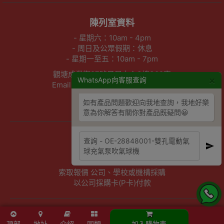
陳列室資料
- 星期六：10am - 4pm
- 周日及公眾假期：休息
- 星期一至五：10am - 7pm
觀塘成業街27號日昇中心3樓302室
×
WhatsApp向客服查詢
Email :info@outletexpress.com.hk
查詢熱線 :3956 8117
如有產品問題歡迎向我地查詢，我地好樂
WhatsApp :53694990
意為你解答有關你對產品既疑問😀
商店資訊
聯絡我們
關於我們
索取報價 公司、學校或機構採購
以公司採購卡(P卡)付款
歡迎成為Outlet Express HK供應商
頂部
地址
介紹
同類
加入購物車