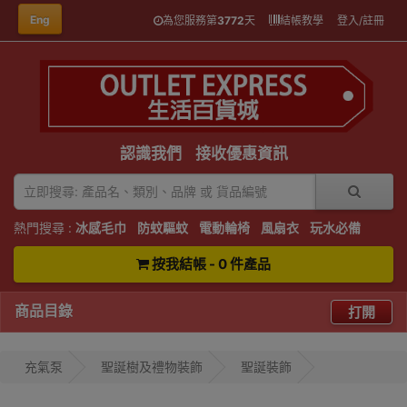
Eng
為您服務第
3772
天
結帳教學
登入/註冊
認識我們
接收優惠資訊
熱門搜尋 :
冰感毛巾
防蚊驅蚊
電動輪椅
風扇衣
玩水必備
按我結帳 - 0 件產品
商品目錄
打開
充氣泵
聖誕樹及禮物裝飾
聖誕裝飾