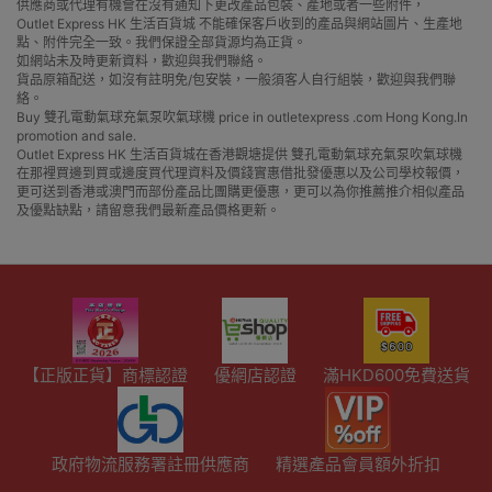
供應商或代理有機會在沒有通知下更改產品包裝、產地或者一些附件，
Outlet Express HK 生活百貨城 不能確保客戶收到的產品與網站圖片、生產地
點、附件完全一致。我們保證全部貨源均為正貨。
如網站未及時更新資料，歡迎與我們聯絡。
貨品原箱配送，如沒有註明免/包安裝，一般須客人自行組裝，歡迎與我們聯
絡。
Buy 雙孔電動氣球充氣泵吹氣球機 price in outletexpress .com Hong Kong.In
promotion and sale.
Outlet Express HK 生活百貨城在香港觀塘提供 雙孔電動氣球充氣泵吹氣球機
在那裡買邊到買或邊度買代理資料及價錢實惠借批發優惠以及公司學校報價，
更可送到香港或澳門而部份產品比團購更優惠，更可以為你推薦推介相似產品
及優點缺點，請留意我們最新產品價格更新。
【正版正貨】商標認證
優網店認證
滿HKD600免費送貨
政府物流服務署註冊供應商
精選產品會員額外折扣