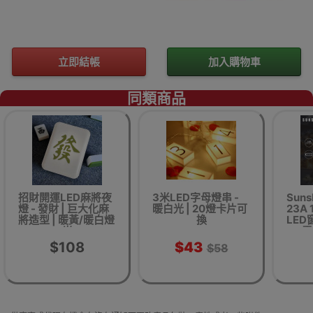
立即結帳
加入購物車
同類商品
招財開運LED麻將夜
3米LED字母燈串 -
Suns
燈 - 發財 | 巨大化麻
暖白光 | 20燈卡片可
23A
將造型 | 暖黃/暖白燈
換
LED
光
AA電
$108
$43
$58