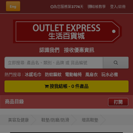
Eng
為您服務第
3774
天
結帳教學
登入/註冊
認識我們
接收優惠資訊
熱門搜尋 :
冰感毛巾
防蚊驅蚊
電動輪椅
風扇衣
玩水必備
按我結帳 - 0 件產品
商品目錄
打開
美容及健康
鞋墊/防磨/防滑
增高鞋墊