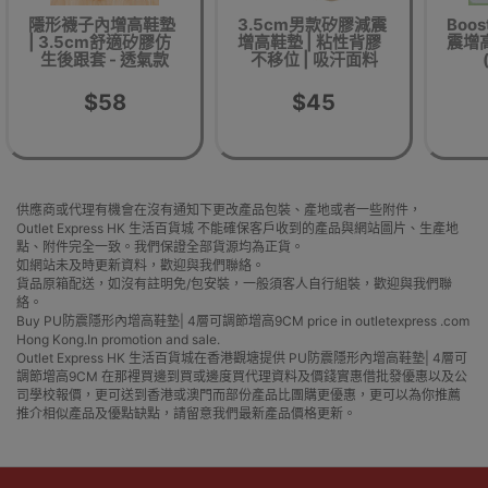
隱形襪子內增高鞋墊
3.5cm男款矽膠減震
Boo
| 3.5cm舒適矽膠仿
增高鞋墊 | 粘性背膠
震增高
生後跟套 - 透氣款
不移位 | 吸汗面料
$58
$45
供應商或代理有機會在沒有通知下更改產品包裝、產地或者一些附件，
Outlet Express HK 生活百貨城 不能確保客戶收到的產品與網站圖片、生產地
點、附件完全一致。我們保證全部貨源均為正貨。
如網站未及時更新資料，歡迎與我們聯絡。
貨品原箱配送，如沒有註明免/包安裝，一般須客人自行組裝，歡迎與我們聯
絡。
Buy PU防震隱形內增高鞋墊| 4層可調節增高9CM price in outletexpress .com
Hong Kong.In promotion and sale.
Outlet Express HK 生活百貨城在香港觀塘提供 PU防震隱形內增高鞋墊| 4層可
調節增高9CM 在那裡買邊到買或邊度買代理資料及價錢實惠借批發優惠以及公
司學校報價，更可送到香港或澳門而部份產品比團購更優惠，更可以為你推薦
推介相似產品及優點缺點，請留意我們最新產品價格更新。