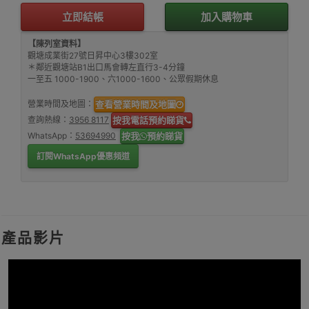
立即結帳
加入購物車
【陳列室資料】
觀塘成業街27號日昇中心3樓302室
＊鄰近觀塘站B1出口馬會轉左直行3-4分鐘
一至五 1000-1900、六1000-1600、公眾假期休息
營業時間及地圖：
查看營業時間及地圖
查詢熱線：
3956 8117
按我電話預約睇貨
WhatsApp：
53694990
按我
預約睇貨
訂閱WhatsApp優惠頻道
產品影片