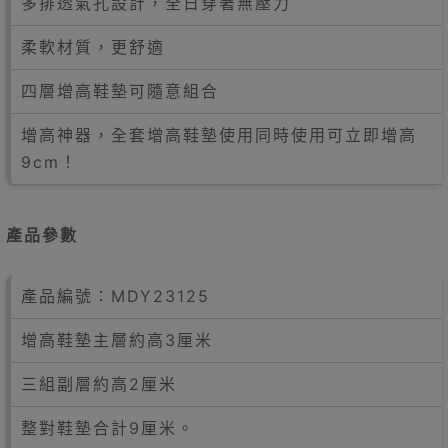
多排透氣孔設計，全日穿著無壓力
柔軟材質，更舒適
四層增高鞋墊可隨意組合
增高神器，全套增高鞋墊使用同時使用可立即增高
9cm！
產品參數
產品編號：MDY23125
增高鞋墊主層約高3厘米
三組副層約高2厘米
整對鞋墊合計9厘米。