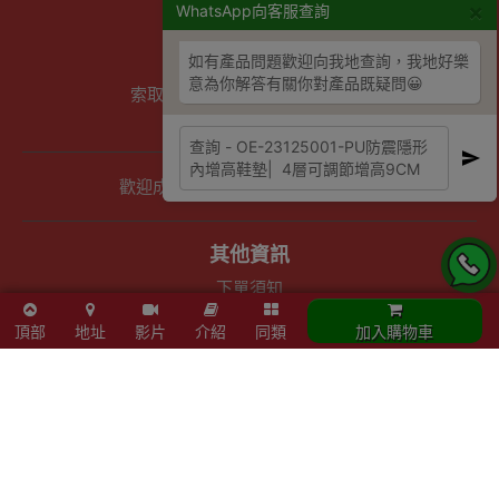
×
商店資訊
WhatsApp向客服查詢
聯絡我們
如有產品問題歡迎向我地查詢，我地好樂
關於我們
意為你解答有關你對產品既疑問😀
索取報價 公司、學校或機構採購
以公司採購卡(P卡)付款
歡迎成為Outlet Express HK供應商
其他資訊
下單須知
隱私權及條款聲明
頂部
地址
影片
介紹
同類
加入購物車
保養條款及更換政策
除舊服務條款及細則
條款及細則
網站地圖