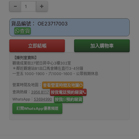
貨品編號： OE23717003
查貨
立即結帳
加入購物車
【陳列室資料】
觀塘成業街27號日昇中心3樓302室
＊鄰近觀塘站B1出口馬會轉左直行3-4分鐘
一至五 1000-1900、六1000-1600、公眾假期休息
營業時間及地圖：
查看營業時間及地圖
查詢熱線：
3956 8117
按我電話預約睇貨
WhatsApp：
53694990
按我
預約睇貨
訂閱WhatsApp優惠頻道