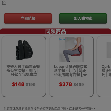
色
立即結帳
加入購物車
同類商品
雙邊人體工學靠背墊
Leband 樂班護腰塑
Curb
辦公室腰墊 - 黑色 |
形坐墊 - 紅色 | 矯正
矯正椅
升級全包氣囊款
坐姿防駝背靠墊 | 美
色 |
臀坐墊 | 防駝背
力 |
$148
$378
$199
$469
供應商或代理有機會在沒有通知下更改產品包裝、產地或者一些附件，