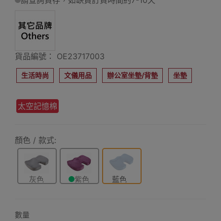
請查詢貨存，如缺貨訂貨時間約7-10天
貨品編號： OE23717003
生活時尚
文儀用品
辦公室坐墊/背墊
坐墊
太空記憶棉
顏色 / 款式:
灰色
紫色
藍色
數量