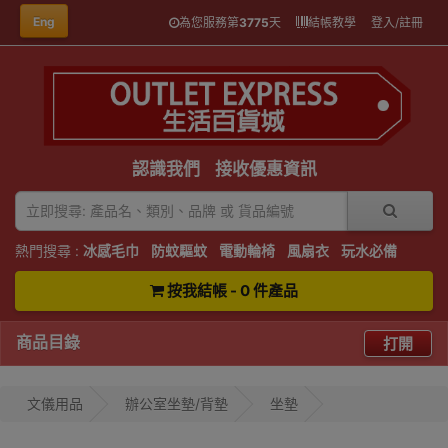
Eng
為您服務第
3775
天
結帳教學
登入/註冊
認識我們
接收優惠資訊
熱門搜尋 :
冰感毛巾
防蚊驅蚊
電動輪椅
風扇衣
玩水必備
按我結帳 - 0 件產品
商品目錄
打開
文儀用品
辦公室坐墊/背墊
坐墊