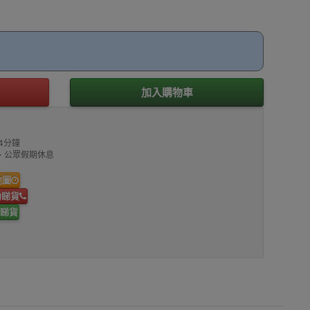
加入購物車
4分鐘
00、公眾假期休息
地圖
約睇貨
睇貨