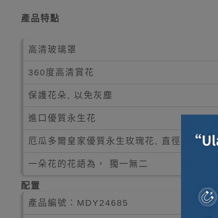
產品特點
高清玻璃罩
360度高清賞花
保護花朵, 以免灰塵
進口優質永生花
厄瓜多爾皇家優質永生玫瑰花, 直徑約7cm
一朵花的花語為， 獨一無二
配置
產品編號：MDY24685