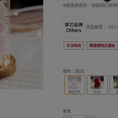
請查詢貨存，如缺貨訂貨時間
貨品編號： OE24
生活時尚
精選禮物及擺設
顏色 / 款式:
粉紅色
紅色
數量