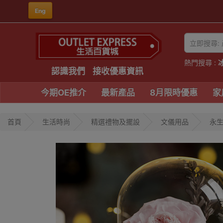
Eng
熱門搜尋 :
認識我們
接收優惠資訊
今期OE推介
最新產品
8月限時優惠
家
首頁
生活時尚
精選禮物及擺設
文儀用品
永