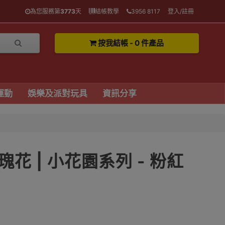
為您服務第
3773
天
結帳教學
3956 8117
登入/註冊
按我結帳 - 0 件產品
運動
娛樂及派對玩具
資訊分享
花 | 小花園系列 - 粉紅