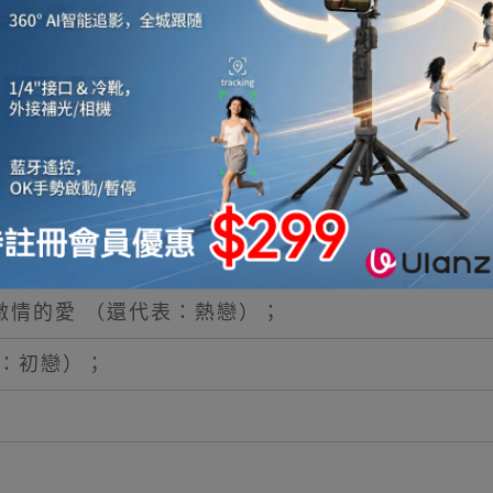
激情的愛 （還代表：熱戀）；
：初戀）；