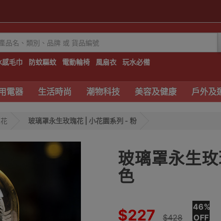
冰感毛巾
防蚊驅蚊
電動輪椅
風扇衣
玩水必備
用電器
生活時尚
潮物科技
美容及健康
戶外及
生花
玻璃罩永生玫瑰花 | 小花園系列 - 粉
玻璃罩永生玫瑰
色
46%
$227
$428
OFF