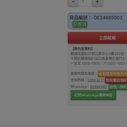
貨品編號： OE24685003
查貨
立即結帳
【陳列室資料】
觀塘成業街27號日昇中心3樓302室
＊鄰近觀塘站B1出口馬會轉左直行3-
一至五 1000-1900、六1000-16
營業時間及地圖：
查看營業時間及
查詢熱線：
3956 8117
按我電話預
WhatsApp：
53694990
按我
預約
訂閱WhatsApp優惠頻道