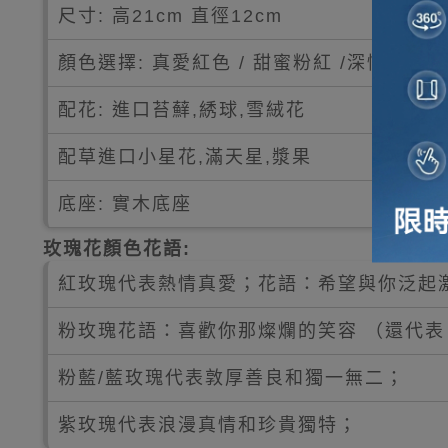
尺寸: 高21cm 直徑12cm
顏色選擇: 真愛紅色 / 甜蜜粉紅 /深情海藍
配花: 進口苔蘚,綉球,雪絨花
配草進口小星花,滿天星,漿果
底座: 實木底座
玫瑰花顏色花語:
紅玫瑰代表熱情真愛；花語：希望與你泛起
粉玫瑰花語：喜歡你那燦爛的笑容 （還代表
粉藍/藍玫瑰代表敦厚善良和獨一無二；
紫玫瑰代表浪漫真情和珍貴獨特；