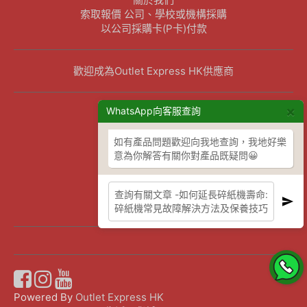
索取報價 公司、學校或機構採購
以公司採購卡(P卡)付款
歡迎成為Outlet Express HK供應商
×
其他資訊
WhatsApp向客服查詢
下單須知
如有產品問題歡迎向我地查詢，我地好樂
隱私權及條款聲明
意為你解答有關你對產品既疑問😀
保養條款及更換政策
除舊服務條款及細則
條款及細則
網站地圖
Powered By
Outlet Express HK