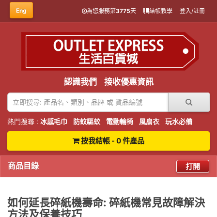
Eng
為您服務第
3775
天
結帳教學
登入/註冊
認識我們
接收優惠資訊
熱門搜尋 :
冰感毛巾
防蚊驅蚊
電動輪椅
風扇衣
玩水必備
按我結帳 - 0 件產品
商品目錄
打開
如何延長碎紙機壽命: 碎紙機常見故障解決
方法及保養技巧