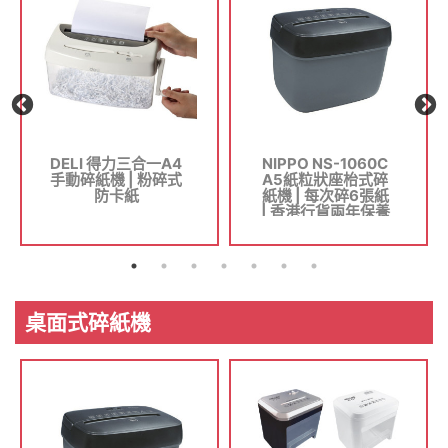
DELI 得力三合一A4
NIPPO NS-1060C
手動碎紙機 | 粉碎式
A5紙粒狀座枱式碎
防卡紙
紙機 | 每次碎6張紙
| 香港行貨兩年保養
桌面式碎紙機