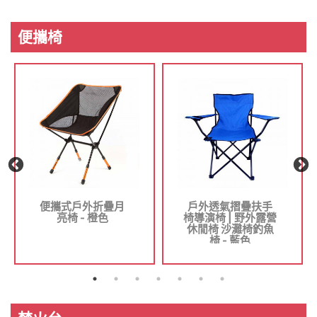
便攜椅
便攜式戶外折疊月
戶外透氣摺疊扶手
亮椅 - 橙色
椅導演椅 | 野外露營
休閒椅 沙灘椅釣魚
椅 - 藍色