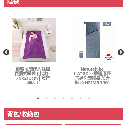
睡袋
超輕睡袋成人韓棉
Naturehike
便攜式睡袋 (小款) -
LW180 四季通用輕
75x210cm | 旅行
巧迷你型睡袋 加大
酒店用
版 (NH21MSD09)
- 藍色
背包/收納包