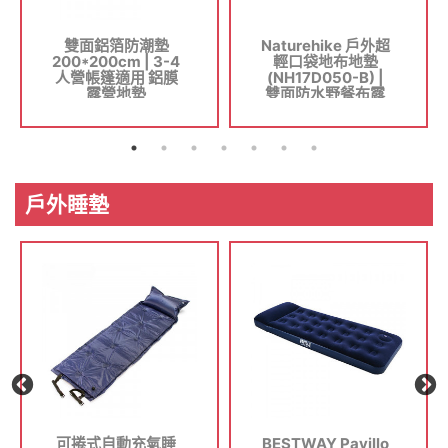
雙面鋁箔防潮墊
Naturehike 戶外超
200*200cm | 3-4
輕口袋地布地墊
人營帳篷適用 鋁膜
(NH17D050-B) |
露營地墊
雙面防水野餐布露
營草坪地墊 - 黑色
細碼
戶外睡墊
可捲式自動充氣睡
BESTWAY Pavillo