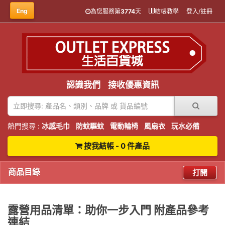
Eng
為您服務第
3774
天
結帳教學
登入/註冊
認識我們
接收優惠資訊
熱門搜尋 :
冰感毛巾
防蚊驅蚊
電動輪椅
風扇衣
玩水必備
按我結帳 - 0 件產品
商品目錄
打開
露營用品清單：助你一步入門 附產品參考
連結