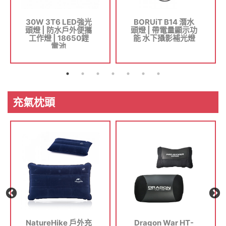
30W 3T6 LED強光
BORUiT B14 潛水
頭燈 | 防水戶外便攜
頭燈 | 帶電量顯示功
工作燈 | 18650鋰
能 水下攝影補光燈
電池
充氣枕頭
NatureHike 戶外充
Dragon War HT-