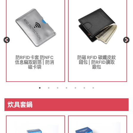
防RFID卡套 防NFC
防磁 RFID 碳纖皮紋
信息竊取鋁箔 | 防消
錢包 | 防RFID讀取
磁卡袋
銀包
炊具套鍋