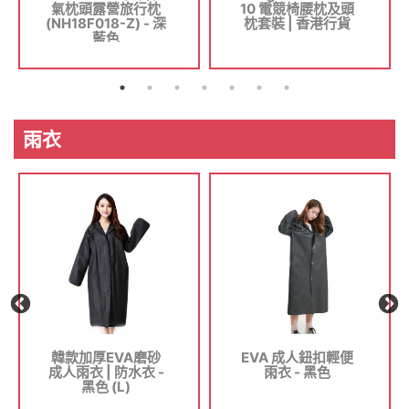
氣枕頭露營旅行枕
10 電競椅腰枕及頭
(NH18F018-Z) - 深
枕套裝 | 香港行貨
藍色
雨衣
韓款加厚EVA磨砂
EVA 成人鈕扣輕便
成人雨衣 | 防水衣 -
雨衣 - 黑色
黑色 (L)