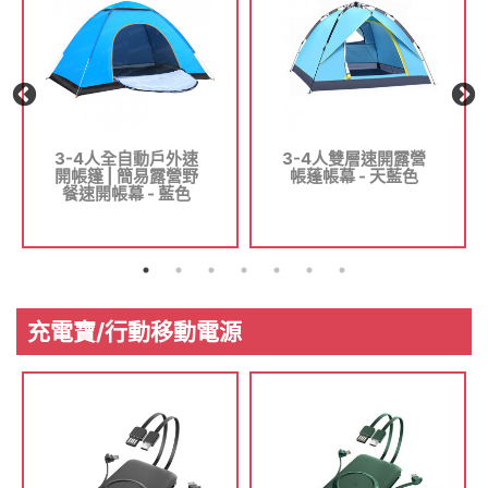
3-4人全自動戶外速
3-4人雙層速開露營
開帳篷 | 簡易露營野
帳蓬帳幕 - 天藍色
餐速開帳幕 - 藍色
充電寶/行動移動電源