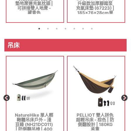
墊地蓆連充氣枕頭 |
升級款加厚腳踏泵
可拼接雙人地蓆 -
充氣床墊 (67223) |
藏青色
185×76×28cm單
人款氣墊床 自帶枕
頭充氣泵
吊床
NatureHike 單人輕
PELLIOT 雙人拼色
鞦韆吊床戶外 - 淺
超輕吊床 - 棕色 | 防
豆綠 (NH21DC011)
側翻設計 | 180KG
| 防側翻吊椅 | 400
承重