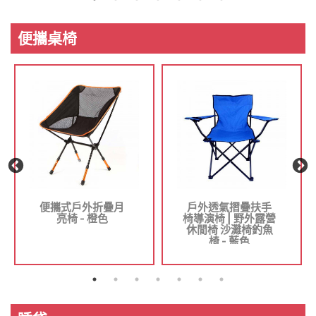
便攜桌椅
便攜式戶外折疊月
戶外透氣摺疊扶手
亮椅 - 橙色
椅導演椅 | 野外露營
休閒椅 沙灘椅釣魚
椅 - 藍色