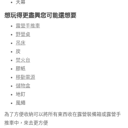
天幕
想玩得更盡興您可能還想要
露營手推車
野營桌
吊床
炭
焚火台
膠紙
移動電源
儲物盒
地釘
風繩
為了方便收納可以將所有東西收在露營裝備箱或露營手
推車中，來去更方便