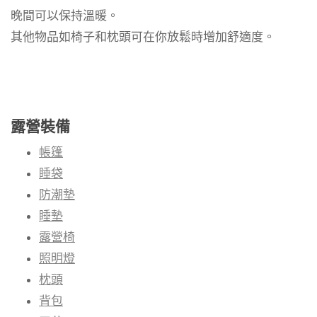
晚間可以保持溫暖。
其他物品如椅子和枕頭可在你放鬆時增加舒適度。
露營裝備
帳篷
睡袋
防潮墊
睡墊
露營椅
照明燈
枕頭
背包