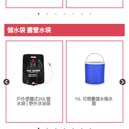
斤承重 - 淺豆綠
儲水袋 露營水袋
戶外便攜式20L儲
11L 可摺疊儲水桶水
水袋 | 野外沐浴袋
箱