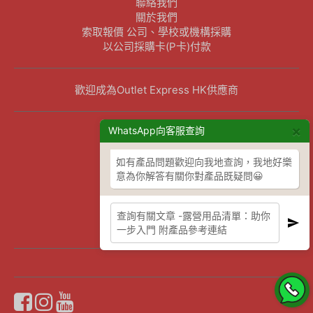
聯絡我們
關於我們
索取報價 公司、學校或機構採購
以公司採購卡(P卡)付款
歡迎成為Outlet Express HK供應商
×
其他資訊
WhatsApp向客服查詢
下單須知
如有產品問題歡迎向我地查詢，我地好樂
隱私權及條款聲明
意為你解答有關你對產品既疑問😀
保養條款及更換政策
除舊服務條款及細則
條款及細則
網站地圖