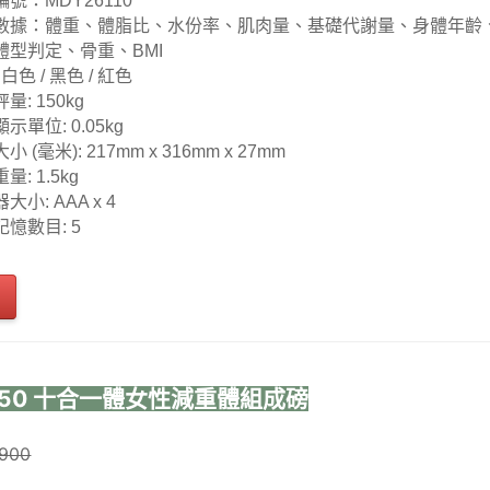
編號：
MDY26110
數據：體重、體脂比、水份率、肌肉量、基礎代謝量、身體年齡
體型判定、骨重、BMI
 白色 / 黑色 / 紅色
量: 150kg
示單位: 0.05kg
小 (毫米): 217mm x 316mm x 27mm
量: 1.5kg
大小: AAA x 4
憶數目: 5
BC-750 十合一體女性減重體組成磅
900