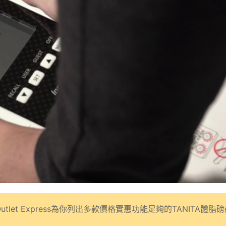
let Express為你列出多款價格實惠功能足夠的TANITA體脂