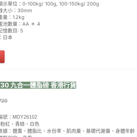
示單位：0-100kg/ 100g, 100-150kg/ 200g
器大小：30mm
量：1.2kg
電池數量：AA ＊ 4
憶數目: 5
：日本
C-730 九合一體脂磅 香港行貨
720
編號：
MDY26102
: 粉紅、青綠、白色
數據：體重、體脂比、水份率、肌肉量、基礎代謝量、身體年齡