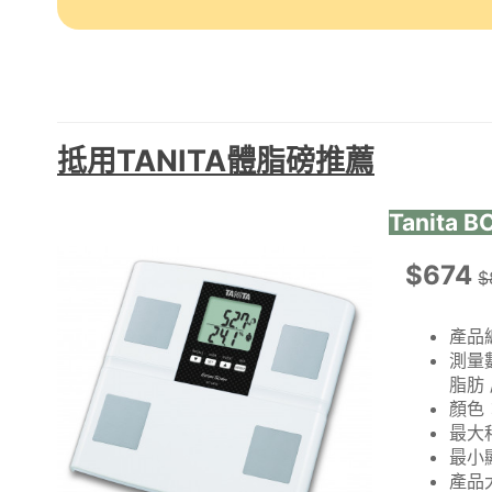
抵用TANITA體脂磅推薦
Tanita
$674
$
產品編
測量數
脂肪 
顏色：
最大秤
最小顯
產品大