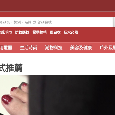
冰感毛巾
防蚊驅蚊
電動輪椅
風扇衣
玩水必備
用電器
生活時尚
潮物科技
美容及健康
戶外及
款式推薦