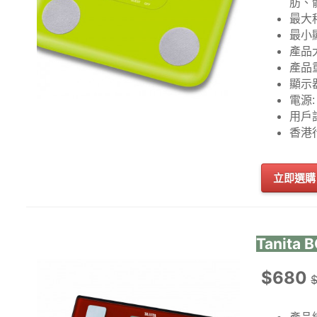
肪、
最大秤
最小顯
產品大
產品重
顯示器
電源: 
用戶記
香港
立即選購
Tanita
$680