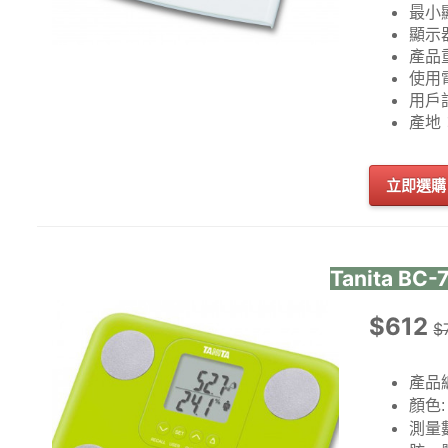
最小顯
顯示
產品重
使用
用戶記
產地
立即選購
Tanita B
$612
$
產品
顏色
測量