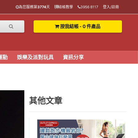
為您服務第
3774
天
結帳教學
3956 8117
登入/註冊
按我結帳 - 0 件產品
運動
娛樂及派對玩具
資訊分享
其他文章