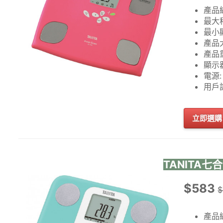
產品編
最大秤量
最小顯示
產品大
產品重
顯示器
電源: 
用戶記
立即選購
TANITA七合
$583
$
產品編