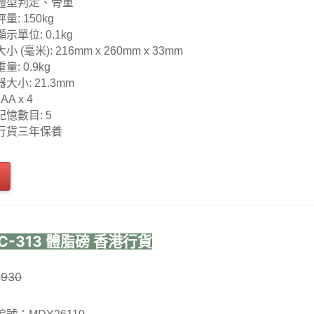
體型判定、骨重
量: 150kg
示單位: 0.1kg
小 (毫米): 216mm x 260mm x 33mm
量: 0.9kg
大小: 21.3mm
AA x 4
憶數目: 5
行貨三年保養
 BC-313 體脂磅 香港行貨
$930