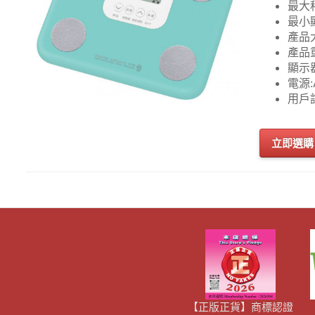
最大秤
最小顯
產品大
產品重
顯示
電源:
用戶
立即選購
【正版正貨】商標認證