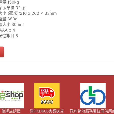
量:150kg
示單位:0.1kg
小 (毫米):216 x 260 x 33mm
量:880g
器大小:30mm
AAA x 4
記憶數目:5
優網店認證
滿HKD600免費送貨
政府物流服務署註冊供應