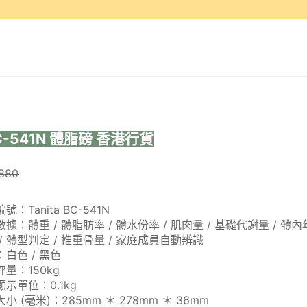
 BC-541N 體脂磅 香港行貨
880
號：Tanita BC-541N
據：體重 / 體脂肪率 / 體水份率 / 肌肉量 / 基礎代謝量 / 體內
/ 體型判定 / 推重骨量 / 家庭成員自動辨識
白色 / 黑色
量：150kg
示單位：0.1kg
小 (毫米)：285mm ＊ 278mm ＊ 36mm