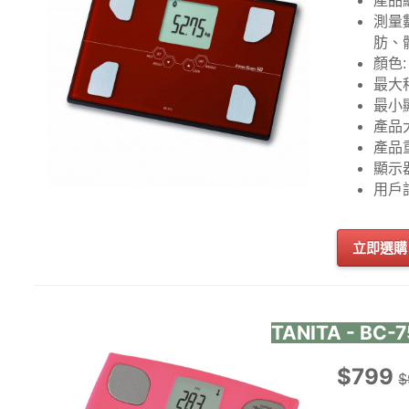
產品
測量
肪、
顏色:
最大秤
最小顯
產品大
產品重
顯示器
用戶記
立即選購
TANITA - 
$799
$