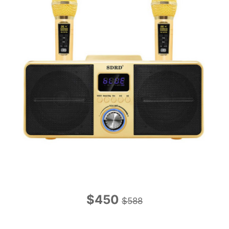
$450
$588