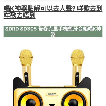
唱K神器點解可以去人聲? 咩歌去到
咩歌去唔到
SDRD SD305 帶麥克風手機籃牙音箱唱K神
器