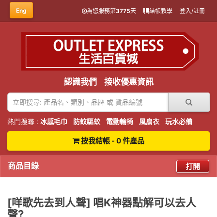
Eng
為您服務第
3775
天
結帳教學
登入/註冊
認識我們
接收優惠資訊
熱門搜尋 :
冰感毛巾
防蚊驅蚊
電動輪椅
風扇衣
玩水必備
按我結帳 - 0 件產品
商品目錄
打開
[咩歌先去到人聲] 唱K神器點解可以去人
聲?