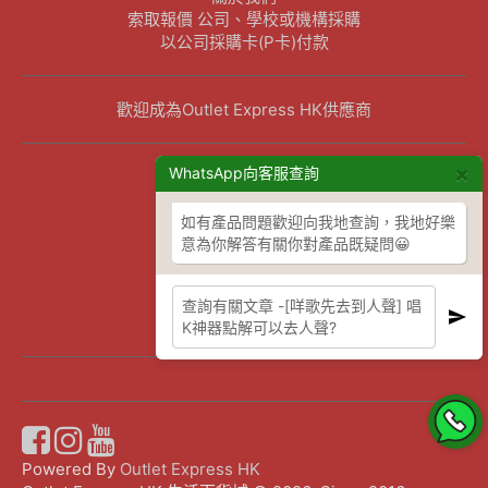
索取報價 公司、學校或機構採購
以公司採購卡(P卡)付款
歡迎成為Outlet Express HK供應商
×
其他資訊
WhatsApp向客服查詢
下單須知
如有產品問題歡迎向我地查詢，我地好樂
隱私權及條款聲明
意為你解答有關你對產品既疑問😀
保養條款及更換政策
除舊服務條款及細則
條款及細則
網站地圖
Powered By
Outlet Express HK