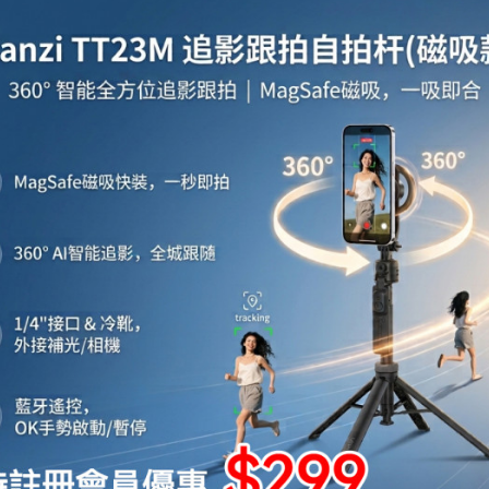
ow - HT-CD12B 衣櫃式乾衣
菌除異味 | 流動擺放 | 暖風機 |
貨
腳踏拉筋板
指壓
$338
紮根多年香港電器品牌，多款家用電器產品 由HT-AF1000空氣炸鍋、HT-AF1200炸
份產品提供一年保用 本公司為香港代理銷售點，產品現貨發售，歡迎陳列室參觀
ress HK 生活百貨城網上商城購買 Harrow 產品
ow 官方代理、香港供應商或進口商Harrow產品選擇，我們有多款Harrow最新款式及
更新資料，歡迎與我們聯絡。
ice in outletexpress .com Hong Kong.In promotion and sale.
xpress HK 生活百貨城在香港觀塘提供 Harrow 在那裡買邊到買代理資料及價錢實惠
或澳門而部份產品比團購更優惠，更可以為你推薦推介相似產品及優點缺點，請留意