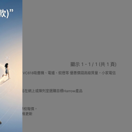
版
顯示 1 - 1 / 1 (共 1 頁)
鍋、VC608除蟎機、VC618吸塵機、電爐、蚊燈等 優惠價錢高級質量，小家電信
推薦優惠，讓你輕鬆在網上或陳列室選購目標Harrow產品
借批發優惠以及公司學校報價，
我們最新產品價格更新