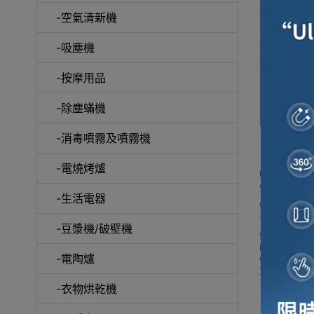
Harr
-空氣清新機
機 | 殺
香港行
-吸塵機
-按摩用品
-除塵蟎機
-消毒噴霧及噴霧機
-電燒烤爐
Harrow 
心保證，大部
-生活電器
Outlet Exp
多款 Harr
-豆漿機/破壁機
如網站未及時
Buy Harrow pr
-電陶爐
Outlet E
更可送到香港
-衣物烘乾機