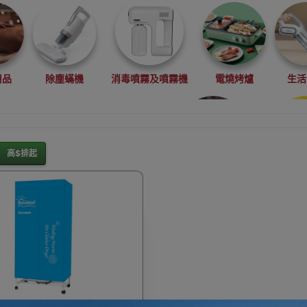
用品
除塵蟎機
消毒噴霧及噴霧機
電燒烤爐
生活
高$排起
電
暖爐
無線吸塵機
座枱空氣清新機
抗疫消毒
摩
燒烤爐及配件精選
聖誕禮物
蒸氣機/掛燙機
背