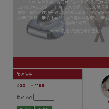
Harrow 紮根多年香港電器品牌，多款家用電器產品
AF1000空氣炸鍋、HT-AF1200炸鍋、VC608除蟎機
塵機、電爐、蚊燈等 優惠價錢高級質量，小家電信
份產品提供一年保用 本公司為香港代理銷售點，產
歡迎陳列室參觀
Harrow家用烘乾機香港銷售點
篩選條件
$
-
搜尋字詞