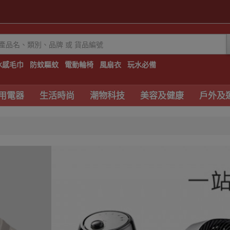
冰感毛巾
防蚊驅蚊
電動輪椅
風扇衣
玩水必備
用電器
生活時尚
潮物科技
美容及健康
戶外及