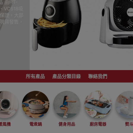
 由HT-
、VC618吸
心保證，大部
品現貨發售，
所有產品
產品分類目錄
聯絡我們
暖風機
電煮鍋
健身用品
廚房電器
熨