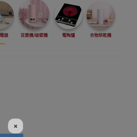
電器
豆漿機/破壁機
電陶爐
衣物烘乾機
衛生用品
其他按摩器
拉伸器
家用烘乾機
部按摩器
肩頸部按摩器
腰背拉伸器
腰部按摩器
×