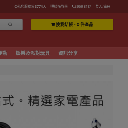
為您服務第
3774
天
結帳教學
3956 8117
登入/註冊
按我結帳 - 0 件產品
運動
娛樂及派對玩具
資訊分享