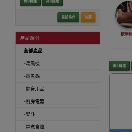
低$排起
高$排起
重設條件
篩選
按摩
產品類別
全部產品
-暖風機
低$排起
-電煮鍋
保暖家
-健身用品
-廚房電器
-熨斗
腳腿按
-電煮食爐