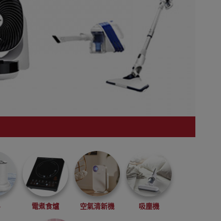
斗
電煮食爐
空氣清新機
吸塵機