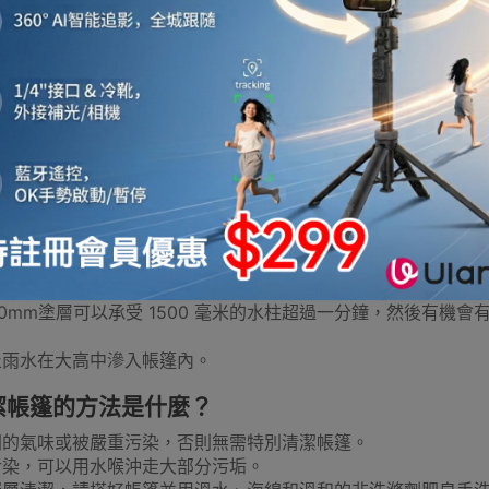
$758
$1,224
外燒烤爐
燒烤工具及配件
雨衣
旅行收納袋
防
rehike帳篷防水的定義是什麼？“1500mm”又是
urehike 帳篷有防水層，代表著外部織物都塗有我們高品質聚
冰箱
保暖內衣
保暖鞋
腳部保暖
電充氣泵
指的是毫米，並與一個數字配對，以表示塗層防水程度測量值。
00mm塗層可以承受 1500 毫米的水柱超過一分鐘，然後有機
止雨水在大高中滲入帳篷內。
潔帳篷的方法是什麼？
幕布
充氣床墊/氣墊床
充氣梳化
焚火台
防
聞的氣味或被嚴重污染，否則無需特別清潔帳篷。
污染，可以用水喉沖走大部分污垢。