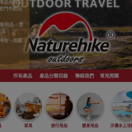
山用品你搵到
室門市歡迎
露營用品。登
產品。
椅枱、地蓆
歡迎到香港
，睇岩心水就
所有產品
產品分類目錄
聯絡我們
常見問題
港地區代理商
具
家具
旅行用品
健身用品
沙灘水上活