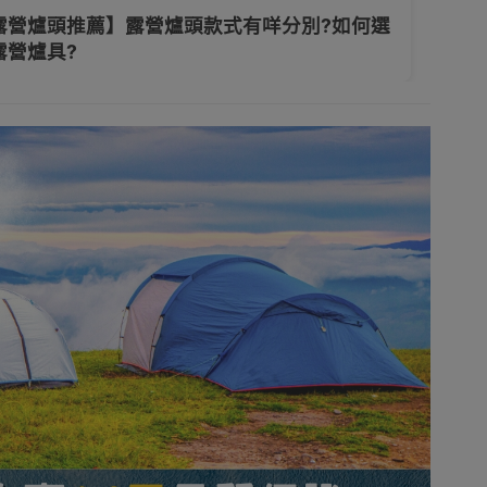
露營爐頭推薦】露營爐頭款式有咩分別?如何選
露營爐具?
背包
炊具套鍋
爐頭用品工具
餐具
衣物
行山遮陽帽
手提袋/手提包
露營燈
活電器
居家生活
派對必備
保暖家電