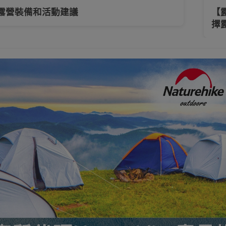
露營裝備和活動建議
【
擇
防水袋
背包/收納包
行山露營背包
單肩包/斜挎包
摺疊
工具及配件
頭燈
電筒
水樽及水杯
戶外
浴巾
上班/日用/旅行背包
運動護具
運動襪
生