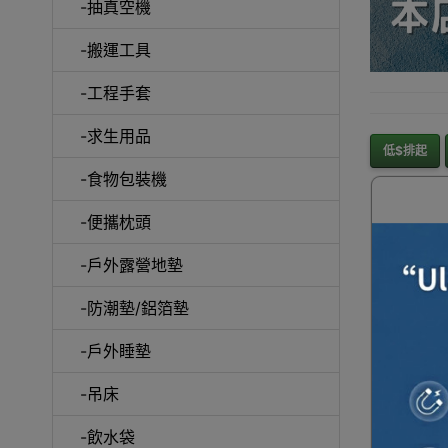
-抽真空機
-搬運工具
-工程手套
-求生用品
低$排起
-食物包裝機
-便攜枕頭
-戶外露營地墊
-防潮墊/鋁箔墊
一件免運
-戶外睡墊
食品收
Natur
-吊床
拉車 (C
運 | 手
-飲水袋