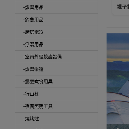
大拆解: 尋找屬於你的行山杖
親子
-露營用品
-釣魚用品
-廚房電器
手機
-浮潛用品
-室內外驅蚊蟲設備
-露營帳篷
露營
-露營煮食用具
-行山杖
-夜間照明工具
毛巾及
-燒烤爐