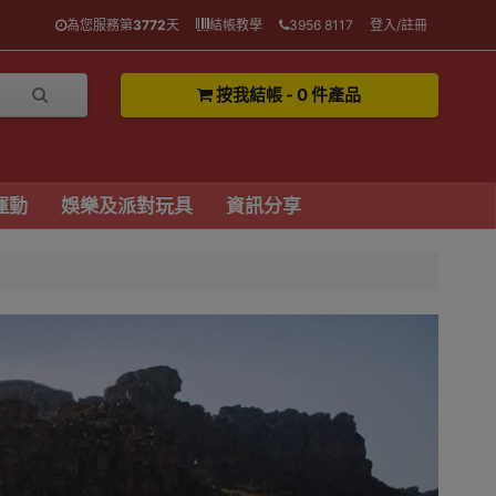
為您服務第
3772
天
結帳教學
3956 8117
登入/註冊
按我結帳 - 0 件產品
運動
娛樂及派對玩具
資訊分享