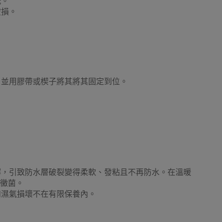
洗。
破損。
露營特殊配件
互外洗澡更衣帳篷用品
野餐墊
，並用膠帶或楔子將其將其固定到位。
泵
手拉泵/腳泵
活動摺疊桌椅 - 戶外摺枱 摺櫈
解，引致防水層破裂變得柔軟、發粘且不再防水。在溫暖
夏日水上運動
沙灘嬉水放電
工作燈
成黴菌。
和濕氣損壞不在有限保養內。