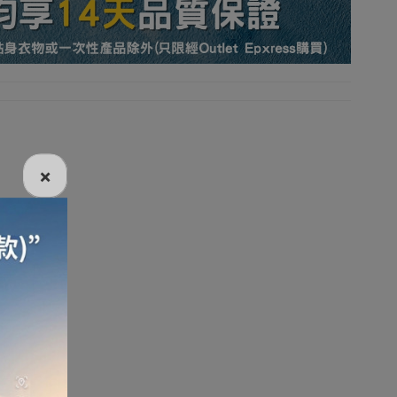
收納
充氣傢具
廚房及飲食
行山越野
×
旅行助眠用品
旅行頸枕
充氣枕頭
山扣
戶外充氣梳化
滑雪手套
運動保護裝備