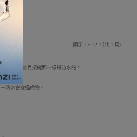
雨背包套
臨時戶外帳篷攤位/展覽
浮潛鞋/沙灘鞋
顯示 1 - 1 / 1 (共 1 頁)
什麼意思？
氨酯防水塗層，並且接縫都一樣是防水的。
便攜椅
露營便攜枱
露營便攜床/行軍床
會有一滴水會穿過織物。
風繩
健身保護用品
保溫瓶
其他玩具