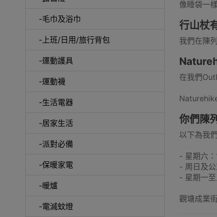
像睡袋一
-毛巾及浴巾
行山杖
行李箱及
-上班/日用/旅行背包
我們在陳列
Natu
-運動護具
在我們Out
-運動襪
Natur
電擊式電
-生活電器
你們陳
-居家生活
以下為我
-派對必備
- 星期六：1
-保暖家電
- 周日及
串
- 星期一至五
-暖爐
觀塘成業街
-電滅蚊燈