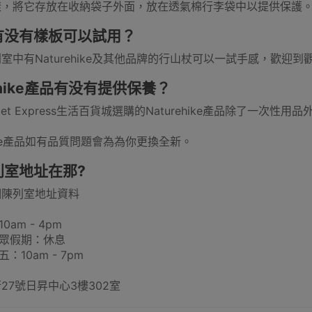
樣，將它存放在收納袋子外面，放在透氣棉行李袋中以提供保護
有没有樣板可以試用？
配件
露營車及配件
滑雪內衣
桌
搬貨手拉
室中有Naturehike及其他品牌的行山杖可以一試手感，歡迎到
rehike產品有没有提供保養？
let Express生活百貨城選購的Naturehike產品除了一次性
ehike產品如有品質問題會為為你更換全新。
滅蚊燈
騎行雨衣
普通行李箱
尼龍摺床
滑雪冷帽
列室地址在那?
們陳列室地址資料
0am - 4pm
公眾假期：休息
燒燒烤爐
日韓式燒烤爐
燒烤網/烤架/烤盤/烤墊
食物處理工
：10am - 7pm
27號日昇中心3樓302室