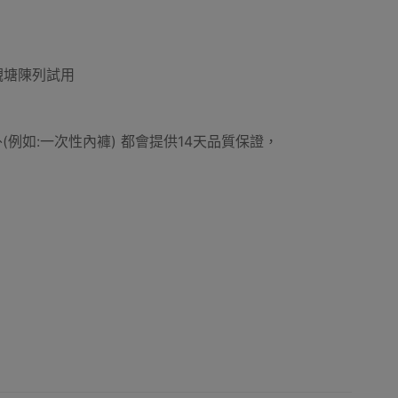
。
車
露營置物車
物業管理及場地用品
摺床款
觀塘陳列試用
用品外(例如:一次性內褲) 都會提供14天品質保證，
方型炭火戶外燒烤爐
露營燒烤爐
柴火式燒烤爐
具
調味料瓶
燒烤爐處理工具
燒烤炭