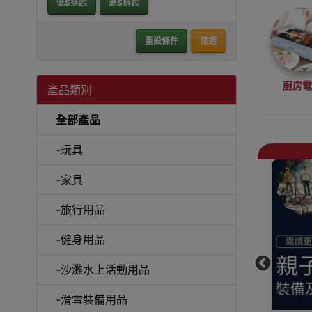
低$排起
高$排起
重設條件
篩選
廚房
產品類別
全部產品
-玩具
-家具
抽
-旅行用品
-健身用品
-沙灘水上活動用品
戶外
-滑雪裝備用品