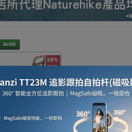
暖爐
電滅蚊燈
保暖用品
電暖氈及電暖被
家居
高$排起
38%
OFF
雨衣/雨具/防水用品
五金工具
工程防護用品
行李箱/喼
費
納保存飯盒
健身手套
沙灘用品
防曬用品
行
ehike TC08二合一折疊滑輪手
NH22JU024) | 平推/斜拉搬
柄可調高度 | 快速摺疊