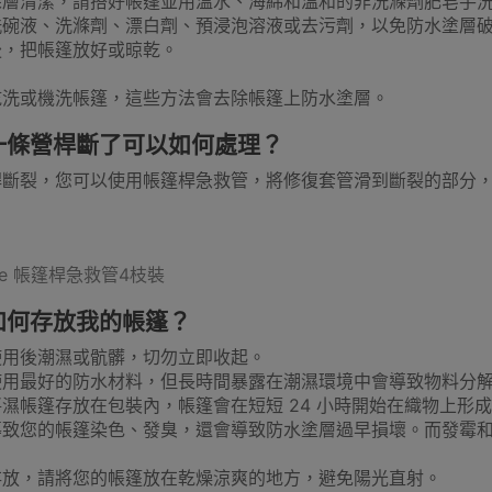
深層清潔，請搭好帳篷並用溫水、海綿和溫和的非洗滌劑肥皂手
洗碗液、洗滌劑、漂白劑、預浸泡溶液或去污劑，以免防水塗層
後，把帳篷放好或晾乾。
袖
戶外護腿
戲水用品
露營裝飾
營釘
乾洗或機洗帳篷，這些方法會去除帳篷上防水塗層。
一條營桿斷了可以如何處理？
桿斷裂，您可以使用帳篷桿急救管，將修復套管滑到斷裂的部分
收納箱
飲食器皿
烹煮用具
其他煮食配件
充氣
：
Hike 帳篷桿急救管4枝裝
如何存放我的帳篷？
使用後潮濕或骯髒，切勿立即收起。
使用最好的防水材料，但長時間暴露在潮濕環境中會導致物料分
展覽摺枱
摺疊床
氣氛燈飾
晾衣架
射燈
濕帳篷存放在包裝內，帳篷會在短短 24 小時開始在織物上形
導致您的帳篷染色、發臭，還會導致防水塗層過早損壞。而發霉
存放，請將您的帳篷放在乾燥涼爽的地方，避免陽光直射。