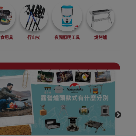
煮食用具
行山杖
夜間照明工具
燒烤爐
機
便攜枕頭
戶外露營地墊
防潮墊/鋁箔墊
桌椅
睡袋
天幕及功能帳幕
收納防水袋