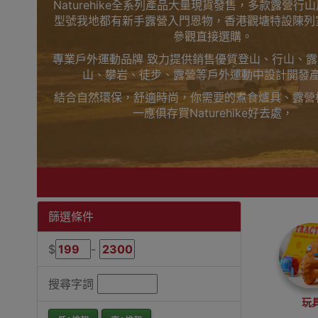
Naturehike全系列產品大量現貨發售，多款露營行
型號我地都有新手露營入門恩物，香港觀塘特設陳列
參觀直接選購。
專業戶外運動品牌 致力提供銷售優質登山、行山、
山、攀岩、徒步、露營等戶外運動中設計開發
結合自然環保，舒適時尚，你需要的煮食爐具、露營
一應俱存買Naturehike好去處，
上網睇人評價不如自己到陳列室觸摸下更知自己心，
觀塘陳列室門市選購
買滿$1000免費送貨，送到港九、新界、旺角都得
落單啦
Outlet Express 生活百貨城為Naturehike香
篩選條件
Naturehike搬貨手拉車香港銷售點
$
-
搜尋字詞
玩