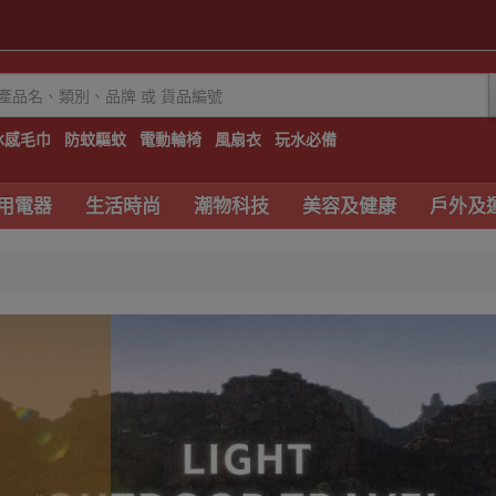
冰感毛巾
防蚊驅蚊
電動輪椅
風扇衣
玩水必備
用電器
生活時尚
潮物科技
美容及健康
戶外及