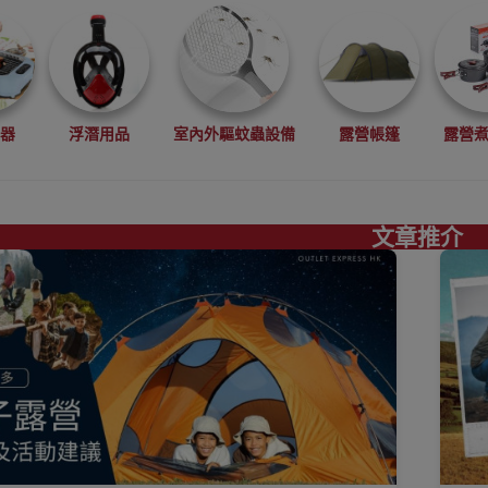
電器
浮潛用品
室內外驅蚊蟲設備
露營帳篷
露營
文章推介
真空機
搬運工具
工程手套
求生用品
食物包裝
睡墊
吊床
飲水袋
儲水袋 露營水袋
便攜