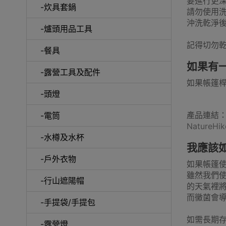
要進行更
-炊具套鍋
請勿使用
沖洗乾淨
-爐頭用品工具
披肩/手
記得切勿
-餐具
如果有
-露營工具及配件
如果帳篷
-頭燈
產品連結
-電筒
Nature
-水樽及水杯
我應該
-戶外衣物
如果帳篷
雖然我們
-行山遮陽帽
活動
的天氣裡將
而黴菌會
-手提袋/手提包
如需長期
-露營燈