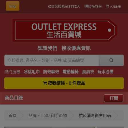
Eng
為您服務第
3772
天
結帳教學
登入/註冊
認識我們
接收優惠資訊
熱門搜尋 :
冰感毛巾
防蚊驅蚊
電動輪椅
風扇衣
玩水必備
按我結帳 - 0 件產品
商品目錄
打開
首頁
品牌 - ITSU 御手の物
抗疫消毒衛生用品