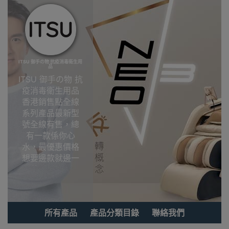
ITSU 御手の物 抗疫消毒衛生用
品
ITSU 御手の物 抗
疫消毒衛生用品
香港銷售點全線
系列產品最新型
號全線有售，總
有一款係你心
水，最優惠價格
想要邊款就邊一
款，Outlet
Express HK香港
觀塘陳列室選
購!ITSU 御手の物
所有產品
產品分類目錄
聯絡我們
抗疫消毒衛生用
品香港銷售點