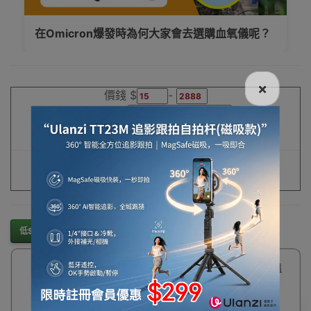
在Omicron爆發時為何大家會去選購血氧儀呢？
×
價錢 $
-
搜尋字詞
低$排起
高$排起
重設條件
篩選
低$排起
高$排起
57%
ITSU IS-0199 體溫
OFF
槍 | 香港行貨