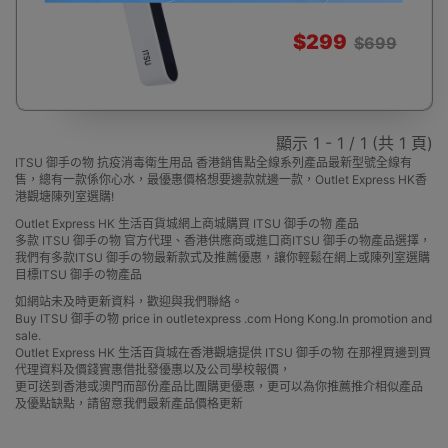
$299
$699
顯示 1 - 1 / 1 (共 1 頁)
ITSU 御手の物 抗疫消毒衛生用品 香港銷售點全線系列產品最新型號全線有
售，總有一款係你心水，最優惠價格想要邊款就邊一款，Outlet Express HK香
港觀塘陳列室選購!
Outlet Express HK 生活百貨城網上商城購買 ITSU 御手の物 產品
多款 ITSU 御手の物 官方代理、香港供應商或進口商ITSU 御手の物產品選擇，
我們有多款ITSU 御手の物最新款式及推薦優惠，讓你輕鬆在網上或陳列室選購
目標ITSU 御手の物產品
如網站未及時更新資料，歡迎與我們聯絡。
Buy ITSU 御手の物 price in outletexpress .com Hong Kong.In promotion and
sale.
Outlet Express HK 生活百貨城在香港觀塘提供 ITSU 御手の物 在那裡買邊到買
代理資料及價錢實惠借批發優惠以及公司學校報價，
更可送到香港或澳門而部份產品比團購更優惠，更可以為你推薦推介相似產品
及優點缺點，請留意我們最新產品價格更新