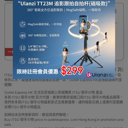
53%
ITSU 御手の物 智能
OFF
拔罐機 (IS-0193) |
附5個尺寸拔罐 | 5
檔壓力強度 | 香港行
貨
$681
$1,480
一件免運費
顯示 1 - 1 / 1 (共 1 頁)
ITSU 御手の物 拔罐器 香港銷售點全線系列產品最新型號全線有售，總有一款
係你心水，最優惠價格想要邊款就邊一款，Outlet Express HK香港觀塘陳列室
選購!
Outlet Express HK 生活百貨城網上商城購買 ITSU 御手の物 產品
多款 ITSU 御手の物 官方代理、香港供應商或進口商ITSU 御手の物產品選擇，
我們有多款ITSU 御手の物最新款式及推薦優惠，讓你輕鬆在網上或陳列室選購
目標ITSU 御手の物產品
如網站未及時更新資料，歡迎與我們聯絡。
Buy ITSU 御手の物 price in outletexpress .com Hong Kong.In promotion and
sale.