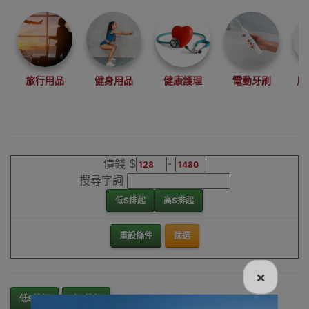
旅行用品
健身用品
健康護理
電動牙刷
風
價錢 $
-
搜尋字詞
低$排起
高$排起
重設條件
篩選
×
低$排起
高$排起