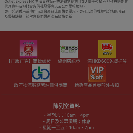
Outlet Express HK 生活百貨城在香港觀塘提供 ITSU 御手の物 在那裡買邊到買
代理資料及價錢實惠借批發優惠以及公司學校報價，
更可送到香港或澳門而部份產品比團購更優惠，更可以為你推薦推介相似產品
及優點缺點，請留意我們最新產品價格更新
【正版正貨】商標認證
優網店認證
滿HKD600免費送貨
政府物流服務署註冊供應商
精選產品會員額外折扣
陳列室資料
- 星期六：10am - 4pm
- 周日及公眾假期：休息
- 星期一至五：10am - 7pm