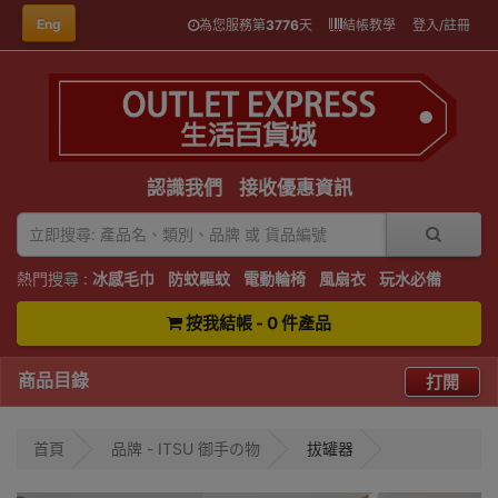
Eng
為您服務第
3776
天
結帳教學
登入/註冊
認識我們
接收優惠資訊
熱門搜尋 :
冰感毛巾
防蚊驅蚊
電動輪椅
風扇衣
玩水必備
按我結帳 - 0 件產品
商品目錄
打開
首頁
品牌 - ITSU 御手の物
拔罐器