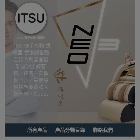
ITSU 御手の物 拔罐器
ITSU 御手の物 拔
罐器 香港銷售點
全線系列產品最
新型號全線有
售，總有一款係
你心水，最優惠
價格想要邊款就
邊一款，Outlet
Express HK香港
觀塘陳列室選
購!ITSU 御手の物
拔罐器香港銷售
點
所有產品
產品分類目錄
聯絡我們