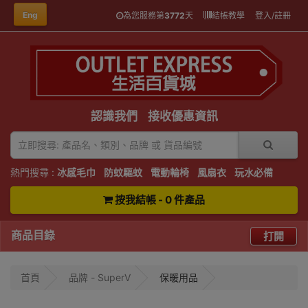
Eng
為您服務第
3772
天
結帳教學
登入/註冊
認識我們
接收優惠資訊
熱門搜尋 :
冰感毛巾
防蚊驅蚊
電動輪椅
風扇衣
玩水必備
按我結帳 - 0 件產品
商品目錄
打開
首頁
品牌 - SuperV
保暖用品