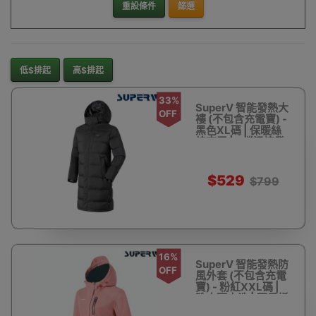
重設條件
篩選
低$排起
高$排起
33%
SuperV 智能發熱大
OFF
褸 (不包含充電寶) -
黑色XL碼 | 保暖絲
棉夾層 | 3檔溫控發
熱 | 香港行貨
$529
$799
16%
SuperV 智能發熱防
OFF
風外套 (不包含充電
寶) - 粉紅XXL碼 |
跣水可水洗 | 石墨烯
發熱 | 香港行貨