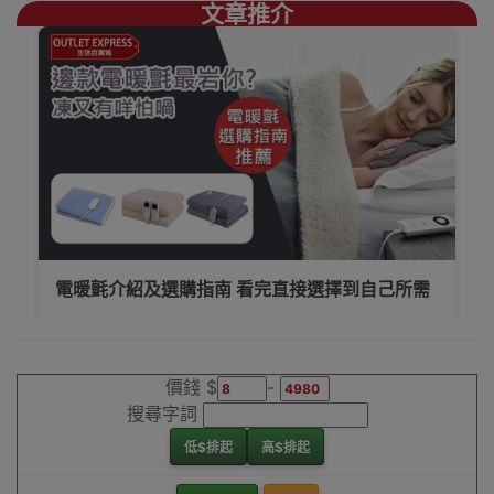
文章推介
電暖氈介紹及選購指南 看完直接選擇到自己所需
價錢 $
-
搜尋字詞
低$排起
高$排起